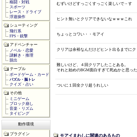
格闘・対戦
むずいけどすっごくすっごく楽しいで－す
スポーツ
レース・ドライブ
浮遊操作
ヒント無いとクリアできないなｗｗｗこれ
シューティング
飛行系
ちょっとコワい・・モアイ
FPS・銃撃
アドベンチャー
クリアは余裕なんだけどヒント出るまでにク
ノベル・恋愛
謎解き・推理
脱出
難しいけど、４回クリアしたことある。
テーブル
それと始めのBGM面白すぎて死ぬかと思っ
ボードゲーム・カード
パズル・脳トレ
クイズ・占い
ついに１回全クリ超うれしい
その他
ミニゲーム
ブロック崩し
音楽・リズム
タイピング
動作環境
プラグイン
モアイまわしに関連のあるもの