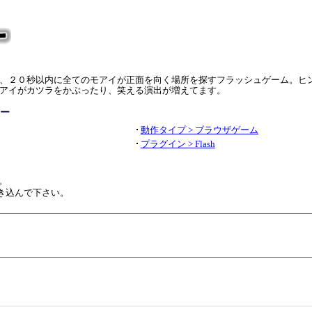
、２０秒以内に全てのモアイが正面を向く場所を探すフラッシュゲーム。ヒ
アイがカツラをかぶったり、笑える演出が増えてます。
ー
動作タイプ > ブラウザゲーム
プラグイン > Flash
。
き込んで下さい。