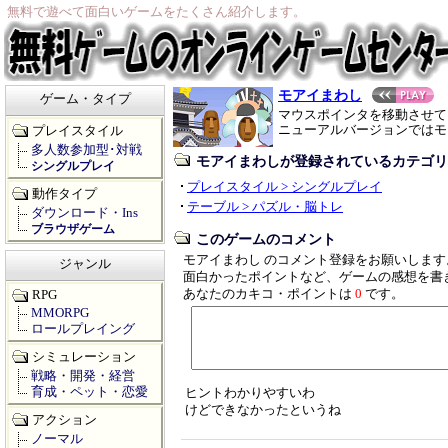
無料で遊べて面白いゲームをたくさん紹介します。
モアイまわし
ゲーム・タイプ
マウスポインタを移動させて
ニューアルバージョンではモ
プレイスタイル
多人数参加型･対戦
モアイまわしが登録されているカテゴリ
シングルプレイ
プレイスタイル > シングルプレイ
動作タイプ
テーブル > パズル・脳トレ
ダウンロード・Ins
ブラウザゲーム
このゲームのコメント
モアイまわし のコメント登録をお願いします
ジャンル
面白かったポイントなど、ゲームの感想を書
あなたのカキコ・ポイントは
0
です。
RPG
MMORPG
ロールプレイング
シミュレーション
戦略・開発・経営
育成・ペット・恋愛
ヒントわかりやすいわ
けどできなかったというね
アクション
ノーマル