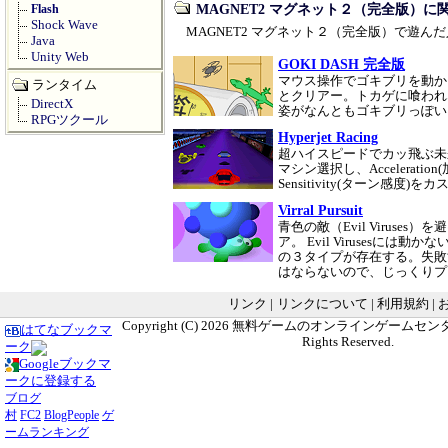
MAGNET2 マグネット２（完全版）に
Flash
Shock Wave
MAGNET2 マグネット２（完全版）で遊
Java
Unity Web
GOKI DASH 完全版
マウス操作でゴキブリを動か
ランタイム
とクリアー。トカゲに喰われ
DirectX
姿がなんともゴキブリっぽ
RPGツクール
Hyperjet Racing
超ハイスピードでカッ飛ぶ未
マシン選択し、Acceleration(
Sensitivity(ターン感
Virral Pursuit
青色の敵（Evil Viruses
ア。 Evil Viruses
の３タイプが存在する。失敗
はならないので、じっくり
リンク
|
リンクについて
|
利用規約
|
Copyright (C) 2026
無料ゲームのオンラインゲームセンター G
はてなブックマ
Rights Reserved.
ーク
Googleブックマ
ークに登録する
ブログ
村
FC2
BlogPeople
ゲ
ームランキング