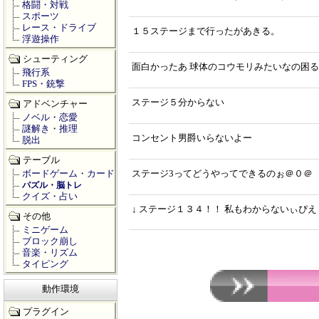
格闘・対戦
スポーツ
レース・ドライブ
１５ステージまで行ったがあきる。
浮遊操作
シューティング
面白かったあ 球体のコウモリみたいなの困
飛行系
FPS・銃撃
ステージ５分からない
アドベンチャー
ノベル・恋愛
謎解き・推理
コンセント男爵いらないよー
脱出
テーブル
ボードゲーム・カード
ステージ3ってどうやってできるのぉ＠０＠
パズル・脳トレ
クイズ・占い
↓ ステージ１３４！！ 私もわからないぃぴえ
その他
ミニゲーム
ブロック崩し
音楽・リズム
タイピング
動作環境
プラグイン