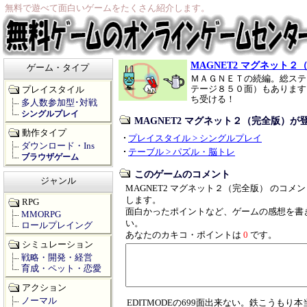
無料で遊べて面白いゲームをたくさん紹介します。
MAGNET2 マグネット２
ゲーム・タイプ
ＭＡＧＮＥＴの続編。総ステ
テージ８５０面）もあります
プレイスタイル
ち受ける！
多人数参加型･対戦
シングルプレイ
MAGNET2 マグネット２（完全版）
動作タイプ
プレイスタイル > シングルプレイ
ダウンロード・Ins
テーブル > パズル・脳トレ
ブラウザゲーム
このゲームのコメント
ジャンル
MAGNET2 マグネット２（完全版） のコメ
します。
RPG
面白かったポイントなど、ゲームの感想を書
MMORPG
い。
ロールプレイング
あなたのカキコ・ポイントは
0
です。
シミュレーション
戦略・開発・経営
育成・ペット・恋愛
アクション
ノーマル
EDITMODEの699面出来ない。鉄こうもり