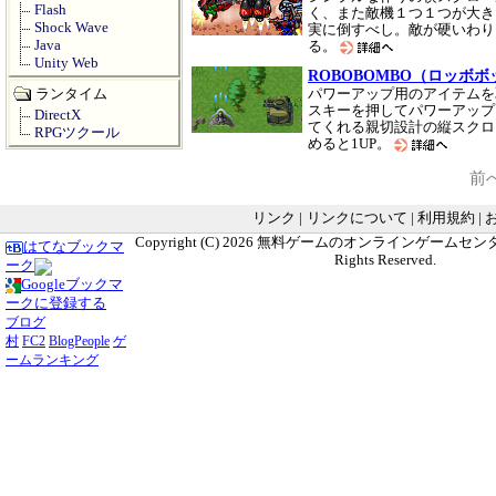
Flash
く、また敵機１つ１つが大き
Shock Wave
実に倒すべし。敵が硬いわり
Java
る。
Unity Web
ROBOBOMBO（ロッボ
ランタイム
パワーアップ用のアイテムを
スキーを押してパワーアップ
DirectX
てくれる親切設計の縦スクロ
RPGツクール
めると1UP。
前
リンク
|
リンクについて
|
利用規約
|
Copyright (C) 2026
無料ゲームのオンラインゲームセンター G
はてなブックマ
Rights Reserved.
ーク
Googleブックマ
ークに登録する
ブログ
村
FC2
BlogPeople
ゲ
ームランキング