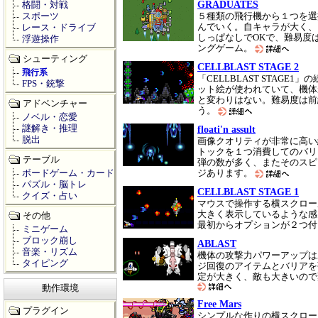
GRADUATES
格闘・対戦
スポーツ
５種類の飛行機から１つを選
んでいく。自キャラが大く、
レース・ドライブ
しっぱなしでOKで、難易度
浮遊操作
ングゲーム。
シューティング
CELLBLAST STAGE 2
飛行系
「CELLBLAST STAG
FPS・銃撃
ット絵が使われていて、機体
と変わりはない。難易度は前
アドベンチャー
う。
ノベル・恋愛
謎解き・推理
floati'n assult
脱出
画像クオリティが非常に高い
トックを１つ消費してのバリア
テーブル
弾の数が多く、またそのスピ
ボードゲーム・カード
ジあります。
パズル・脳トレ
CELLBLAST STAGE 1
クイズ・占い
マウスで操作する横スクロー
大きく表示しているような感
その他
最初からオプションが２つ
ミニゲーム
ブロック崩し
ABLAST
音楽・リズム
機体の攻撃力パワーアップは
タイピング
ジ回復のアイテムとバリアを
定が大きく、敵も大きいので
動作環境
Free Mars
プラグイン
シンプルな作りの横スクロー