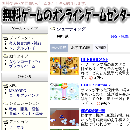
無料で遊べて面白いゲームをたくさん紹介します。
ゲーム・タイプ
シューティング
飛行系
FPS・銃撃
プレイスタイル
多人数参加型･対戦
表示順序
おすすめ順
名前順
シングルプレイ
動作タイプ
HURRRICANE
ダウンロード・Ins
パワーアップ系の縦スクロー
ブラウザゲーム
目があり、アイテムを落とす
れば、どんどん派手な攻撃力
ジャンル
す。
Last Christmas 2
RPG
サンタが乗った飛行機の縦ス
MMORPG
敵もいるので、逃げ道を塞が
ロールプレイング
ぱなしでＯＫ。敵の発射する
ムズい。
シミュレーション
戦略・開発・経営
僕の紙飛行機
育成・ペット・恋愛
操作する機体は紙飛行機。経
いった育成要素のある横スク
アクション
自動で行われるオートセー
ノーマル