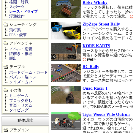
格闘・対戦
Risky Whisky
スポーツ
トラックを運転し、荷台に積
レース・ドライブ
を落としてしまったら、拾い
浮遊操作
が割れてしまうので注意。
ZipZaps Street Rally
シューティング
ストアでパーツを購入するこ
飛行系
ン・レーシングゲーム。ＣＯ
FPS・銃撃
りコインを集めるモード（
アドベンチャー
KORE KARTS
ノベル・恋愛
コースを上から見た２Dビュ
謎解き・推理
可能）を障害物を避けながら
脱出
RC Rally
テーブル
ラジコンカーを操作して、コ
ボードゲーム・カード
で意外とスピーディーにレー
パズル・脳トレ
す。コース内に散らばった
クイズ・占い
Quad Racer 1
その他
めちゃ反応のいい４輪バイク
ミニゲーム
いるアイテムを拾いながら進
ブロック崩し
いです。慣性がまったくない
音楽・リズム
だけでREPAIRのメーター
タイピング
Tiger Woods Wife Outrun
タイガーウッズの自宅前での
動作環境
ので、車で振り切るゲーム。
避ければOK。徐々にスピー
プラグイン
当たってしまうと鬼嫁に追