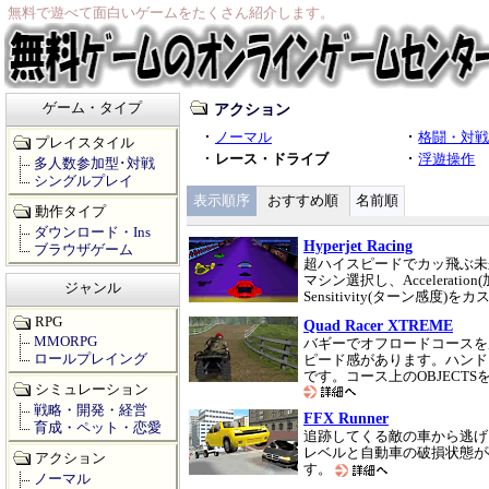
無料で遊べて面白いゲームをたくさん紹介します。
ゲーム・タイプ
アクション
ノーマル
格闘・対
プレイスタイル
レース・ドライブ
浮遊操作
多人数参加型･対戦
シングルプレイ
表示順序
おすすめ順
名前順
動作タイプ
ダウンロード・Ins
Hyperjet Racing
ブラウザゲーム
超ハイスピードでカッ飛ぶ未
マシン選択し、Acceleration(
ジャンル
Sensitivity(ターン感
RPG
Quad Racer XTREME
MMORPG
バギーでオフロードコースを
ロールプレイング
ピード感があります。ハンド
です。コース上のOBJECT
シミュレーション
戦略・開発・経営
FFX Runner
育成・ペット・恋愛
追跡してくる敵の車から逃げ
レベルと自動車の破損状態が
アクション
す。
ノーマル