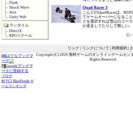
Flash
Quad Racer 3
Shock Wave
Java
こんどのQuadRacerは、
Unity Web
てゲームオーバーになること
クを選択すれば雪山のコース
ランタイム
か逆走してたりして難しい
DirectX
前
RPGツクール
リンク
|
リンクについて
|
利用規約
|
Copyright (C) 2026
無料ゲームのオンラインゲームセンター G
はてなブックマ
Rights Reserved.
ーク
Googleブックマ
ークに登録する
ブログ
村
FC2
BlogPeople
ゲ
ームランキング