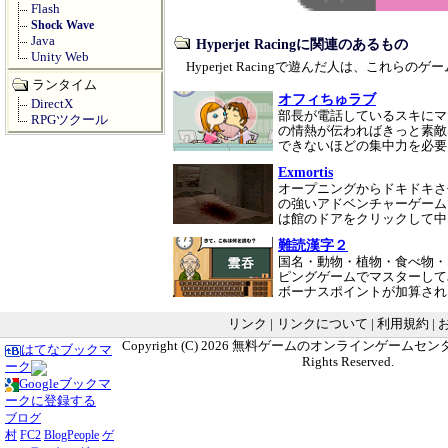
Flash
Shock Wave
Java
Hyperjet Racingに関連のあるもの
Unity Web
Hyperjet Racingで遊んだ人は、これら
ランタイム
オフィちゅラブ
DirectX
部長が電話しているスキにマ
RPGツクール
の情熱が伝わればきっと素敵
できないほどの集中力を必
Exmortis
オープニングからドキドキさ
の強いアドベンチャーゲーム
は館のドアをクリックして
難読漢字２
国名・動物・植物・食べ物・
ピングゲームでマスターして
ボーナスポイントが加算され
リンク
|
リンクについて
|
利用規約
|
Copyright (C) 2026
無料ゲームのオンラインゲームセンター G
はてなブックマ
Rights Reserved.
ーク
Googleブックマ
ークに登録する
ブログ
村
FC2
BlogPeople
ゲ