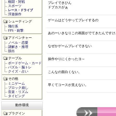
格闘・対戦
プレイできひん
スポーツ
ドブカスがぁ
レース・ドライブ
浮遊操作
ゲームはどうやってプレイするの
シューティング
飛行系
FPS・銃撃
あのーいきなりこの画面がでてきたんですけ
アドベンチャー
ノベル・恋愛
なぜかゲームプレイできない
謎解き・推理
脱出
テーブル
操作やりにくかったヨ～
ボードゲーム・カード
パズル・脳トレ
クイズ・占い
こんなの面白くない。
その他
ミニゲーム
早くてコースが見えない。
ブロック崩し
音楽・リズム
タイピング
動作環境
プラグイン