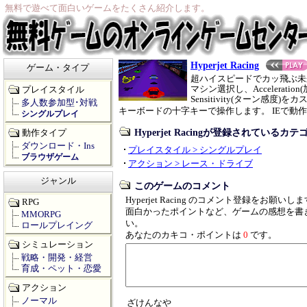
無料で遊べて面白いゲームをたくさん紹介します。
Hyperjet Racing
ゲーム・タイプ
超ハイスピードでカッ飛ぶ未
マシン選択し、Acceleration(
プレイスタイル
Sensitivity(ターン感
多人数参加型･対戦
キーボードの十字キーで操作します。 IEで動
シングルプレイ
Hyperjet Racingが登録されているカテ
動作タイプ
ダウンロード・Ins
プレイスタイル > シングルプレイ
ブラウザゲーム
アクション > レース・ドライブ
ジャンル
このゲームのコメント
Hyperjet Racing のコメント登録をお願いし
RPG
面白かったポイントなど、ゲームの感想を書
MMORPG
い。
ロールプレイング
あなたのカキコ・ポイントは
0
です。
シミュレーション
戦略・開発・経営
育成・ペット・恋愛
アクション
ノーマル
ざけんなや