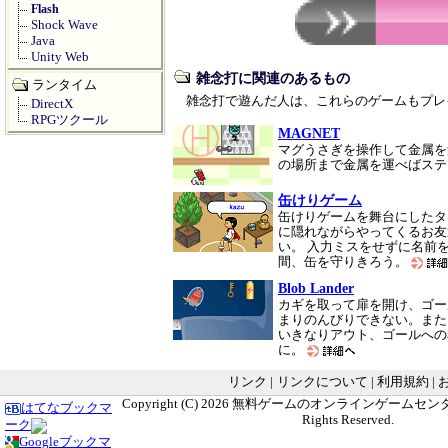
Flash
Shock Wave
Java
Unity Web
雑念打に関連のあるもの
ランタイム
雑念打で遊んだ人は、これらのゲームもプレ
DirectX
RPGツクール
MAGNET
マグうさぎを操作して金属を
の場所まで金属を運べばス
缶けりゲーム
缶けりゲームを舞台にしたタ
に隠れながらやってくるお友
い。 入力ミスをせずに名前
間、缶を守りきろう。
Blob Lander
カギを取って扉を開け、ゴー
まりのんびりできない。また
いきなりアウト、ゴールへの
に。
リンク
|
リンクについて
|
利用規約
|
Copyright (C) 2026
無料ゲームのオンラインゲームセンター G
はてなブックマ
Rights Reserved.
ーク
Googleブックマ