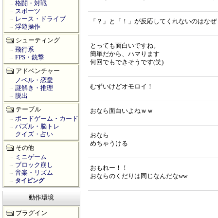
格闘・対戦
スポーツ
レース・ドライブ
「？」と「！」が反応してくれないのはなぜ
浮遊操作
シューティング
とっても面白いですね。
飛行系
簡単だから、ハマります
FPS・銃撃
何回でもできそうです(笑)
アドベンチャー
ノベル・恋愛
むずいけどオモロイ！
謎解き・推理
脱出
テーブル
おなら面白いよねｗｗ
ボードゲーム・カード
パズル・脳トレ
クイズ・占い
おなら
めちゃうける
その他
ミニゲーム
ブロック崩し
おもれー！！
音楽・リズム
おならのくだりは同じなんだなww
タイピング
動作環境
プラグイン