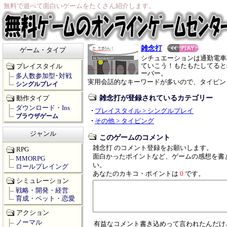
無料で遊べて面白いゲームをたくさん紹介します。
雑念打
ゲーム・タイプ
シチュエーションは通勤電車
ていこう！もたもたしてると
プレイスタイル
ーバー。
多人数参加型･対戦
実用会話的なキーワードが多いので、タイピン
シングルプレイ
雑念打が登録されているカテゴリー
動作タイプ
ダウンロード・Ins
プレイスタイル > シングルプレイ
ブラウザゲーム
その他 > タイピング
ジャンル
このゲームのコメント
雑念打 のコメント登録をお願いします。
RPG
面白かったポイントなど、ゲームの感想を書
MMORPG
い。
ロールプレイング
あなたのカキコ・ポイントは
0
です。
シミュレーション
戦略・開発・経営
育成・ペット・恋愛
アクション
ノーマル
有益なコメント書き込めって言われたんだけ