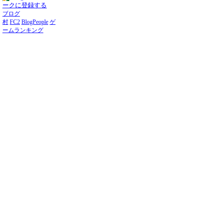
ークに登録する
ブログ
村
FC2
BlogPeople
ゲ
ームランキング