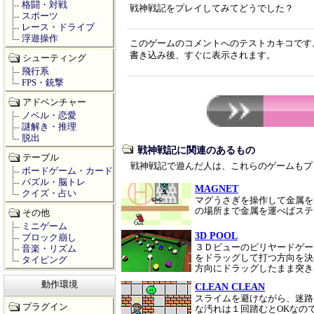
格闘・対戦
戦神戦記をプレイしてみてどうでした？
スポーツ
レース・ドライブ
浮遊操作
このゲームのコメントへのテストカキコです
書き込み後、すぐに表示されます。
シューティング
飛行系
FPS・銃撃
アドベンチャー
ノベル・恋愛
謎解き・推理
脱出
戦神戦記に関連のあるもの
テーブル
戦神戦記で遊んだ人は、これらのゲームもプ
ボードゲーム・カード
パズル・脳トレ
MAGNET
クイズ・占い
マグうさぎを操作して金属を
の場所まで金属を運べばス
その他
ミニゲーム
3D POOL
ブロック崩し
３Ｄビューのビリヤードゲー
音楽・リズム
をドラッグして打つ方向を決
タイピング
方向にドラッグしたまま突
動作環境
CLEAN CLEAN
スライムを避けながら、迷路
プラグイン
な汚れは１回踏むとOKなの