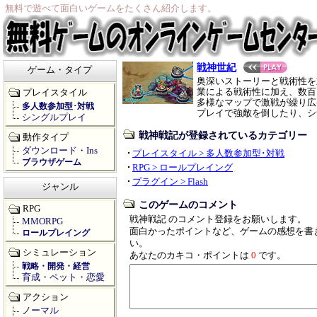
無料で遊べて面白いゲームをたくさん紹介します。
戦神世紀
ゲーム・タイプ
奥深いストーリーと戦術性を
業による戦術性に加え、数百
プレイスタイル
多様なマップで激戦が繰り広
多人数参加型･対戦
プレイで強敵を倒したり、シ
シングルプレイ
戦神戦記が登録されているカテゴリー
動作タイプ
ダウンロード・Ins
プレイスタイル > 多人数参加型･対戦
ブラウザゲーム
RPG > ロールプレイング
プラグイン > Flash
ジャンル
このゲームのコメント
RPG
戦神戦記 のコメント登録をお願いします。
MMORPG
面白かったポイントなど、ゲームの感想を書
ロールプレイング
い。
シミュレーション
あなたのカキコ・ポイントは
0
です。
戦略・開発・経営
育成・ペット・恋愛
アクション
ノーマル