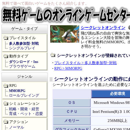
無料で遊べて面白いゲームをたくさん紹介します。
シークレットオンライン
ゲーム・タイプ
飛び跳ね系の自由で爽快な無
るエンシェン大陸を冒険の舞
プレイスタイル
レイ料金無料のMMORPG
多人数参加型･対戦
き明かそう。
シングルプレイ
シークレットオンラインが登録されてい
動作タイプ
ダウンロード・Ins
プレイスタイル > 多人数参加型･対戦
ブラウザゲーム
RPG > MMORPG
ジャンル
シークレットオンラインの動作に
シークレットオンラインを遊ぶために必要な
RPG
MMORPG
必要環境
ロールプレイング
ＯＳ
Microsoft Windows 
シミュレーション
戦略・開発・経営
ＣＰＵ
Intel Pentium(R)３ 1
育成・ペット・恋愛
メモリー
256MB以上
アクション
ノーマル
グラフィックカード
GeForce2 MX200 3