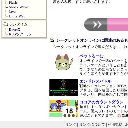
書き込み後、すぐに表示されます。
Flash
Shock Wave
Java
Unity Web
ランタイム
DirectX
RPGツクール
シークレットオンラインに関連のあるも
シークレットオンラインで遊んだ人は、これ
ペットるーむ
オンラインで一匹のペットを
ラインゲームということもあ
で、あなたの知らないところ
良くも悪くも変化すること
エンドレスバトル
戦略シミュレーションRPG
プさせ、国を建国したり部隊
させたり、内乱を起こして
ココアのカウントダウン
順番に１～３つずつカウント
ーム。個人プレイのモードの
遊ぶこともできます。
リンク
|
リンクについて
|
利用規約
|