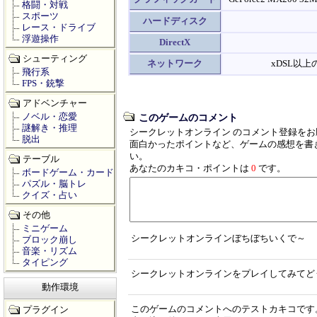
格闘・対戦
スポーツ
ハードディスク
レース・ドライブ
浮遊操作
DirectX
シューティング
ネットワーク
xDSL以
飛行系
FPS・銃撃
アドベンチャー
ノベル・恋愛
このゲームのコメント
謎解き・推理
シークレットオンライン のコメント登録を
脱出
面白かったポイントなど、ゲームの感想を書
い。
テーブル
あなたのカキコ・ポイントは
0
です。
ボードゲーム・カード
パズル・脳トレ
クイズ・占い
その他
ミニゲーム
シークレットオンラインぼちぼちいくで～
ブロック崩し
音楽・リズム
タイピング
シークレットオンラインをプレイしてみてど
動作環境
このゲームのコメントへのテストカキコです
プラグイン