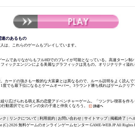
関連のあるもの
だ人は、これらのゲームもプレイしています。
ウザゲームでありながらもフルHDでのプレイが可能となっている。高速ターン
ラフィックエンジンによる美麗なグラフィックは見もの。オリジナリティ溢れ
豪。カードの強さも一般的な大富豪とは異なるので、ルール説明をよく読んで
1度でも最下位になるとゲームオーバー。3ラウンド勝ち残ればゲームクリ
に繰り広げられる萌え系の恋愛アドベンチャーゲーム。「ツンデレ喫茶を作ろ
の行動選択でヒロインの女の子達と仲良くなろう。
ンク
|
リンクについて
|
利用規約
|
お問い合わせ
|
サイトマップ
|
掲載終了
|
ヘ
t (C) 2026
無料ゲームのオンラインゲームセンター GAME-WEB.JP
All Rights 