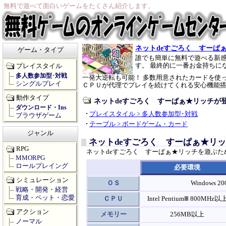
無料で遊べて面白いゲームをたくさん紹介します。
ネットdeすごろく すーぱ
ゲーム・タイプ
誰でも簡単に無料で遊べる新感
す。 最終的に一番お金持ちに
プレイスタイル
多人数参加型･対戦
一発大逆転も可能！ 多数用意されたカードを使
シングルプレイ
ＣＰＵが代理でプレイを続けてくれる安心機能
動作タイプ
ネットdeすごろく すーぱぁ★リッチが
ダウンロード・Ins
プレイスタイル > 多人数参加型･対戦
ブラウザゲーム
テーブル > ボードゲーム・カード
ジャンル
ネットdeすごろく すーぱぁ★リ
RPG
ネットdeすごろく すーぱぁ★リッチを遊ぶ
MMORPG
ロールプレイング
必要環境
シミュレーション
ＯＳ
Windows 200
戦略・開発・経営
育成・ペット・恋愛
ＣＰＵ
Intel PentiumⅢ 800MHz以
アクション
メモリー
256MB以上
ノーマル