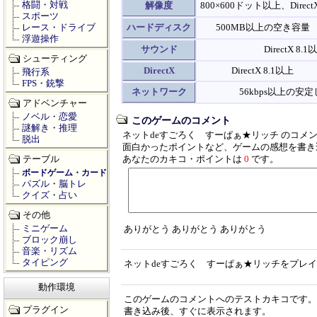
格闘・対戦
解像度
800×600ドット以上、Dir
スポーツ
レース・ドライブ
ハードディスク
500MB以上の空き容量
浮遊操作
サウンド
DirectX 
シューティング
DirectX
DirectX 8.1以上
飛行系
FPS・銃撃
ネットワーク
56kbps以上の
アドベンチャー
ノベル・恋愛
このゲームのコメント
謎解き・推理
ネットdeすごろく すーぱぁ★リッチ のコメ
脱出
面白かったポイントなど、ゲームの感想を書き
テーブル
あなたのカキコ・ポイントは
0
です。
ボードゲーム・カード
パズル・脳トレ
クイズ・占い
その他
ミニゲーム
ありがとう ありがとう ありがとう
ブロック崩し
音楽・リズム
タイピング
ネットdeすごろく すーぱぁ★リッチをプレ
動作環境
このゲームのコメントへのテストカキコです。
プラグイン
書き込み後、すぐに表示されます。