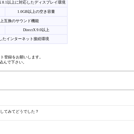
ectX 8.1以上に対応したディスプレイ環境
1.0GB以上の空き容量
8.1以上互換のサウンド機能
DirectX 9.0以上
安定したインターネット接続環境
ント登録をお願いします。
込んで下さい。
イしてみてどうでした？