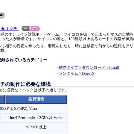
ぁ★リッチ
覚のオンライン対戦ボードゲーム。 サイコロを振って止まったマスの土地を
なった人が勝者です。 サイコロの運と、100種類以上あるカードの戦略が勝
って相手の資産を奪ったり、邪魔をしたり、時には破産寸前からの逆転もアリ
搭載。
登録されているカテゴリー
動作タイプ > ダウンロード・Install
ランタイム > DirectX
ッチの動作に必要な環境
ために必要なスペックは以下の通りです。
推奨環境
0(SP4), XP(SP2), Vista
上
Intel PentiumⅣ 1.2GHz以上/td>
512MB以上