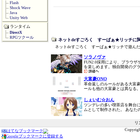
Flash
Shock Wave
Java
Unity Web
ランタイム
DirectX
RPGツクール
ネットdeすごろく すーぱぁ★リッチに
ネットdeすごろく すーぱぁ★リッチで遊ん
ソラノヴァ
FUN2.0採用により、ブラ
を楽しめます。独自開発のグ
大富豪ONO
革命返しのルールがある大富
ールも他の大富豪とは異なる。
しぇいむ☆おん
ツンデレの多い喫茶店を舞台
ムとして制作された。 あなた
リ
Copyrigh
はてなブックマーク
Googleブックマークに登録する