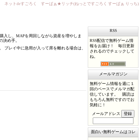
ネットdeすごろく すーぱぁ★リッチ(ねっとですごろく すーぱぁ りっち)
RSS
購入し、MAPを周回しながら資産を増やしま
RSS配信で無料ゲーム情
負の決め手。
報をお届け！ 毎日更新
。 プレイ中に急用が入って席を離れる場合は、
されるのでチェックして
ね。
メールマガジン
無料ゲーム情報を週に１
回のペースでメルマガ配
信しています。 購読は
もちろん無料ですのでお
気軽に！
メールアドレス
面白い無料ゲームはコレ