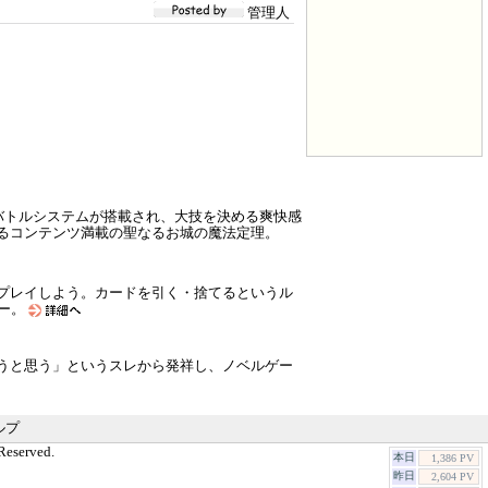
管理人
制バトルシステムが搭載され、大技を決める爽快感
るコンテンツ満載の聖なるお城の魔法定理。
プレイしよう。カードを引く・捨てるというル
アー。
うと思う」というスレから発祥し、ノベルゲー
ルプ
Reserved.
本日
1,386 PV
昨日
2,604 PV