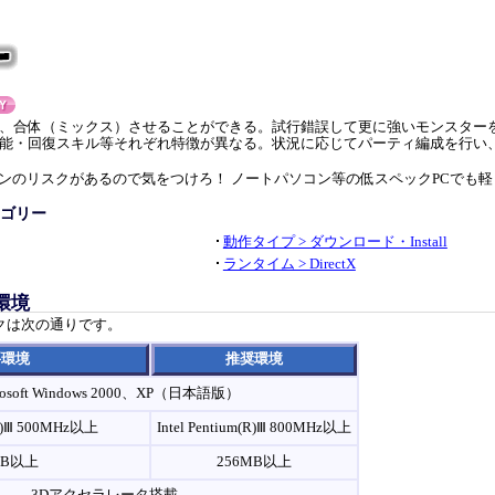
、合体（ミックス）させることができる。試行錯誤して更に強いモンスター
能・回復スキル等それぞれ特徴が異なる。状況に応じてパーティ編成を行い
ンのリスクがあるので気をつけろ！ ノートパソコン等の低スペックPCでも
ゴリー
動作タイプ > ダウンロード・Install
ランタイム > DirectX
環境
クは次の通りです。
要環境
推奨環境
rosoft Windows 2000、XP（日本語版）
m(R)Ⅲ 500MHz以上
Intel Pentium(R)Ⅲ 800MHz以上
MB以上
256MB以上