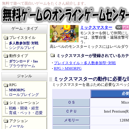
無料で遊べて面白いゲームをたくさん紹介します。
ミックスマスター
ゲーム・タイプ
モンスターを倒して仲間にし
ーは、攻撃自慢・遠隔攻撃可
プレイスタイル
う。
多人数参加型･対戦
高レベルのモンスターミックスにはレベルダウ
シングルプレイ
ミックスマスターが登録されているカテ
動作タイプ
ダウンロード・Ins
プレイスタイル > 多人数参加型･対戦
ブラウザゲーム
RPG > MMORPG
ジャンル
ミックスマスターの動作に必要な
ミックスマスターを遊ぶために必要なスペッ
RPG
MMORPG
必
ロールプレイング
ＯＳ
Mic
シミュレーション
戦略・開発・経営
ＣＰＵ
Intel Pentiu
育成・ペット・恋愛
メモリー
128
アクション
ノーマル