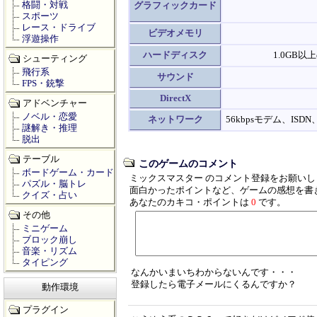
格闘・対戦
グラフィックカード
スポーツ
レース・ドライブ
ビデオメモリ
浮遊操作
ハードディスク
1.0GB
シューティング
飛行系
サウンド
FPS・銃撃
DirectX
アドベンチャー
ノベル・恋愛
ネットワーク
56kbpsモデム、ISDN
謎解き・推理
脱出
テーブル
このゲームのコメント
ボードゲーム・カード
ミックスマスター のコメント登録をお願いし
パズル・脳トレ
面白かったポイントなど、ゲームの感想を書
クイズ・占い
あなたのカキコ・ポイントは
0
です。
その他
ミニゲーム
ブロック崩し
音楽・リズム
タイピング
なんかいまいちわからないんです・・・
登録したら電子メールにくるんですか？
動作環境
プラグイン