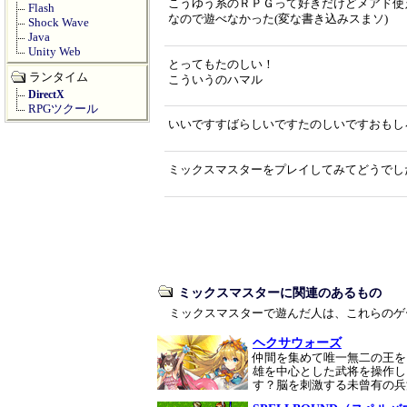
こうゆう系のＲＰＧって好きだけどメアド使
Flash
なので遊べなかった(変な書き込みスまソ)
Shock Wave
Java
Unity Web
とってもたのしい！
ランタイム
こういうのハマル
DirectX
RPGツクール
いいですすばらしいですたのしいですおもし
ミックスマスターをプレイしてみてどうでし
ミックスマスターに関連のあるもの
ミックスマスターで遊んだ人は、これらのゲ
ヘクサウォーズ
仲間を集めて唯一無二の王を
雄を中心とした武将を操作し
す？脳を刺激する未曾有の