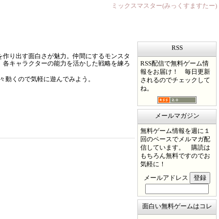
ミックスマスター(みっくすますたー)
RSS
を作り出す面白さが魅力。仲間にするモンスタ
RSS配信で無料ゲーム情
、各キャラクターの能力を活かした戦略を練ろ
報をお届け！ 毎日更新
軽々動くので気軽に遊んでみよう。
されるのでチェックして
ね。
メールマガジン
無料ゲーム情報を週に１
回のペースでメルマガ配
信しています。 購読は
もちろん無料ですのでお
気軽に！
メールアドレス
面白い無料ゲームはコレ