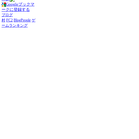
Googleブックマ
ークに登録する
ブログ
村
FC2
BlogPeople
ゲ
ームランキング