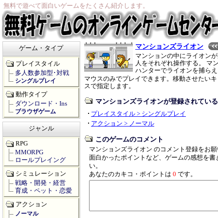
無料で遊べて面白いゲームをたくさん紹介します。
マンションズライオン
ゲーム・タイプ
マンションの中にライオンが
人をそれぞれ操作する。 マ
プレイスタイル
ハンターでライオンを捕らえ
多人数参加型･対戦
マウスのみでプレイできます。移動させたいキ
シングルプレイ
スで指定します。
動作タイプ
マンションズライオンが登録されている
ダウンロード・Ins
ブラウザゲーム
プレイスタイル > シングルプレイ
アクション > ノーマル
ジャンル
このゲームのコメント
RPG
マンションズライオン のコメント登録をお願
MMORPG
面白かったポイントなど、ゲームの感想を書
ロールプレイング
い。
シミュレーション
あなたのカキコ・ポイントは
0
です。
戦略・開発・経営
育成・ペット・恋愛
アクション
ノーマル