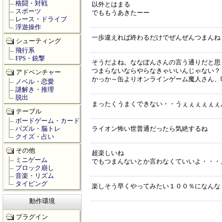
格闘・対戦
以外とはまる
スポーツ
でももうあきたーー
レース・ドライブ
浮遊操作
一歩違えれば終わるだけでぜんぜんつまんね
シューティング
飛行系
FPS・銃撃
そうだよね。ななぽんさんの言う通りだと思
つまらないならやらなきゃいいんじゃない？
アドベンチャー
かっか～缶よりオンラインゲーム魔人さん、
ノベル・恋愛
謎解き・推理
脱出
まったくうまくできない・・うぇぇぇぇぇぇ
テーブル
ボードゲーム・カード
パズル・脳トレ
ライオン怖い世普通だったら気絶するね
クイズ・占い
その他
超楽しいね
ミニゲーム
でもつまんないとか言わなくていいよ・・・
ブロック崩し
音楽・リズム
タイピング
楽しそう早くやってみたい１００％になんな
動作環境
プラグイン