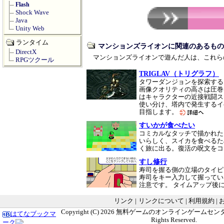
Flash
Shock Wave
Java
Unity Web
ランタイム
マンションズライオンに関連のあるもの
DirectX
マンションズライオンで遊んだ人は、これら
RPGツクール
TRIGLAV（トリグラフ）
タワーダンジョンを探索する
画像クオリティの高さは圧巻
はキャラクターの近接戦闘ス
使い分け、塔内で発生するイ
目指します。
すいかが食べたい
コミカルなタッチで描かれた
いらしく、スイカを食べるた
く旅に出る。復活の呪文を
すし修行
寿司を握る側の立場のタイピ
寿司をキー入力して握ってい
注意です。 タイムアップ後
リンク
|
リンクについて
|
利用規約
|
Copyright (C) 2026
無料ゲームのオンラインゲームセンター G
はてなブックマ
Rights Reserved.
ーク