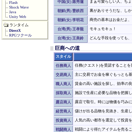
まぁ可愛らしい人、ちょ
中国(女) 蕗秀蓮
Flash
Shock Wave
裏がありそうだな、しか
朝鮮(男) 曹鉄西
Java
Unity Web
商売の基本はお金だよ、
朝鮮(女) 李明花
ランタイム
モキュモキュ！
台湾(男) 王孝龍
DirectX
RPGツクール
どんな手段を使っても、
台湾(女) 王美鈴
巨商への道
スタイル
任務(クエスト)を受諾すること
任務商人
主に交易でお金を稼ぐもっとも
交易商人
賃金の高い施設を探し、効率の
職人商人
施設で生産に必要な品物を把握
採取商人
露店で取引。時には物価を巧み
露店商人
儲けが出る品物を見抜き、生産
経営商人
人気の高い都市を選定して投資
投資商人
戦闘により得たアイテムを売る
戦闘商人