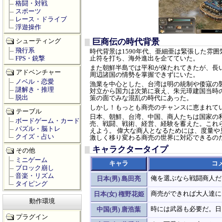
格闘・対戦
スポーツ
レース・ドライブ
浮遊操作
巨商伝の時代背景
シューティング
飛行系
時代背景は1590年代、亜細亜は緊張した雰
FPS・銃撃
止符を打ち、海外進出を企てていた。
また朝鮮半島では平和が保たれてきたが、長
アドベンチャー
周辺諸国の情勢を掌握できずにいた。
ノベル・恋愛
漁業を中心とした、台湾は明の統制や倭寇の
謎解き・推理
対立から国力は次第に衰え、朱元璋建国当時
脱出
策の面でみな混乱の時代にあった。
しかし！もっとも商売のチャンスに恵まれて
テーブル
日本、朝鮮、台湾、中国、商人たちは国家の
ボードゲーム・カード
売、戦闘、戦術、経営、経験を蓄えた。これ
パズル・脳トレ
えよう。 偉大な商人となるためには、度量
クイズ・占い
激しく移り変わる商売の世界に対応できるの
キャラクタータイプ
その他
ミニゲーム
キャラ
コ
ブロック崩し
音楽・リズム
俺を選ぶなら戦闘商人だ
日本(男) 島田亮
タイピング
商売ができれば大人達に
日本(女) 権野花姫
動作環境
時には武器も必要だ。日
中国(男) 唐浩葉
プラグイン