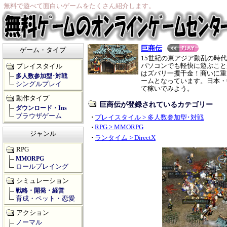
無料で遊べて面白いゲームをたくさん紹介します。
巨商伝
ゲーム・タイプ
15世紀の東アジア動乱の時
パソコンでも軽快に遊ぶこと
プレイスタイル
はズバリ一攫千金！商いに重
多人数参加型･対戦
ームとなっています。日本・
シングルプレイ
て稼いでみよう。
動作タイプ
巨商伝が登録されているカテゴリー
ダウンロード・Ins
ブラウザゲーム
プレイスタイル > 多人数参加型･対戦
RPG > MMORPG
ジャンル
ランタイム > DirectX
RPG
MMORPG
ロールプレイング
シミュレーション
戦略・開発・経営
育成・ペット・恋愛
アクション
ノーマル