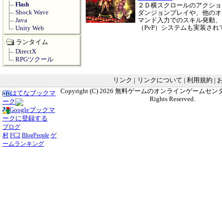
Flash
２Ｄ横スクロールのアクショ
Shock Wave
ダンジョンプレイや、他のオ
Java
マンド入力でのスキル発動、
（PvP）システムも実装さ
Unity Web
ランタイム
DirectX
RPGツクール
リンク
|
リンクについて
|
利用規約
|
Copyright (C) 2026
無料ゲームのオンラインゲームセンター G
はてなブックマ
Rights Reserved.
ーク
Googleブックマ
ークに登録する
ブログ
村
FC2
BlogPeople
ゲ
ームランキング