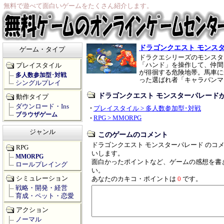
無料で遊べて面白いゲームをたくさん紹介します。
ドラゴンクエスト モンス
ゲーム・タイプ
ドラクエシリーズのモンスタ
「ハンド」を操作して、仲間
プレイスタイル
が徘徊する危険地帯。馬車に
多人数参加型･対戦
った選ばれ者「キャラバンマ
シングルプレイ
ドラゴンクエスト モンスターパレード
動作タイプ
ダウンロード・Ins
プレイスタイル > 多人数参加型･対戦
ブラウザゲーム
RPG > MMORPG
ジャンル
このゲームのコメント
ドラゴンクエスト モンスターパレード のコ
RPG
いします。
MMORPG
面白かったポイントなど、ゲームの感想を書
ロールプレイング
い。
シミュレーション
あなたのカキコ・ポイントは
0
です。
戦略・開発・経営
育成・ペット・恋愛
アクション
ノーマル