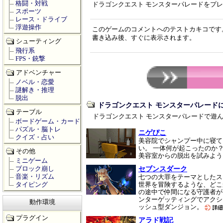
格闘・対戦
ドラゴンクエスト モンスターパレードをプ
スポーツ
レース・ドライブ
浮遊操作
このゲームのコメントへのテストカキコです
書き込み後、すぐに表示されます。
シューティング
飛行系
FPS・銃撃
アドベンチャー
ノベル・恋愛
謎解き・推理
脱出
ドラゴンクエスト モンスターパレード
テーブル
ドラゴンクエスト モンスターパレードで遊
ボードゲーム・カード
パズル・脳トレ
ニゲぴこ
クイズ・占い
美容院でシャンプー中に寝て
い。 一体何が起こったのか
その他
美容室からの脱出を試みよ
ミニゲーム
セブンスダーク
ブロック崩し
音楽・リズム
七つの大罪をテーマとしたス
タイピング
世界を冒険するような、どこ
の途中で仲間になる守護者が
ンターゲッティングでアクシ
動作環境
ッシュ型ダンジョン。
プラグイン
アラド戦記