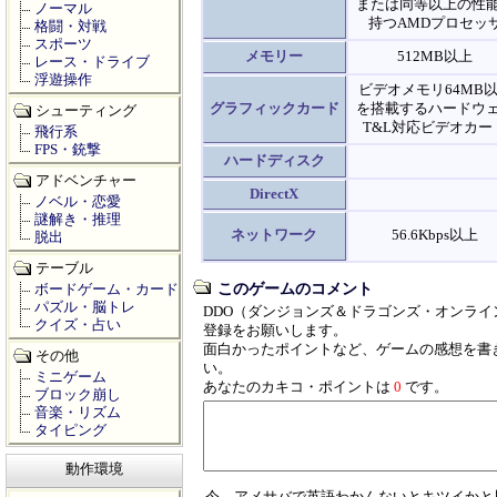
または同等以上の性
ノーマル
持つAMDプロセッ
格闘・対戦
スポーツ
メモリー
512MB以上
レース・ドライブ
浮遊操作
ビデオメモリ64MB
グラフィックカード
を搭載するハードウ
シューティング
T&L対応ビデオカー
飛行系
FPS・銃撃
ハードディスク
アドベンチャー
DirectX
ノベル・恋愛
謎解き・推理
ネットワーク
56.6Kbps以上
脱出
テーブル
このゲームのコメント
ボードゲーム・カード
パズル・脳トレ
DDO（ダンジョンズ＆ドラゴンズ・オンライ
クイズ・占い
登録をお願いします。
面白かったポイントなど、ゲームの感想を書
その他
い。
ミニゲーム
あなたのカキコ・ポイントは
0
です。
ブロック崩し
音楽・リズム
タイピング
動作環境