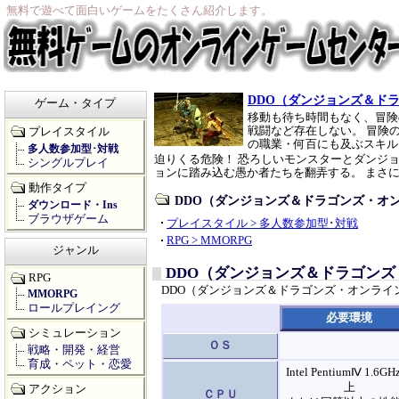
無料で遊べて面白いゲームをたくさん紹介します。
DDO（ダンジョンズ＆ド
ゲーム・タイプ
移動も待ち時間もなく、冒険
戦闘など存在しない。 冒険
プレイスタイル
の職業・何百にも及ぶスキル
多人数参加型･対戦
迫りくる危険！ 恐ろしいモンスターとダンジ
シングルプレイ
ョンに踏み込む愚か者たちを翻弄する。 まさ
動作タイプ
DDO（ダンジョンズ＆ドラゴンズ・オ
ダウンロード・Ins
ブラウザゲーム
プレイスタイル > 多人数参加型･対戦
RPG > MMORPG
ジャンル
DDO（ダンジョンズ＆ドラゴン
RPG
DDO（ダンジョンズ＆ドラゴンズ・オンラ
MMORPG
ロールプレイング
必要環境
シミュレーション
ＯＳ
戦略・開発・経営
育成・ペット・恋愛
Intel PentiumⅣ 1.6G
上
アクション
ＣＰＵ