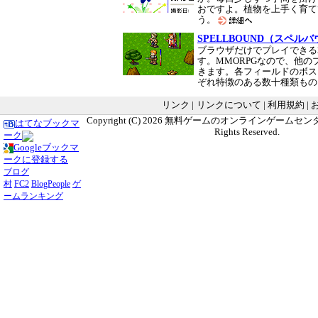
おですよ。植物を上手く育て
う。
SPELLBOUND（スペル
ブラウザだけでプレイできる
す。MMORPGなので、他
きます。各フィールドのボス
ぞれ特徴のある数十種類も
リンク
|
リンクについて
|
利用規約
|
Copyright (C) 2026
無料ゲームのオンラインゲームセンター G
はてなブックマ
Rights Reserved.
ーク
Googleブックマ
ークに登録する
ブログ
村
FC2
BlogPeople
ゲ
ームランキング