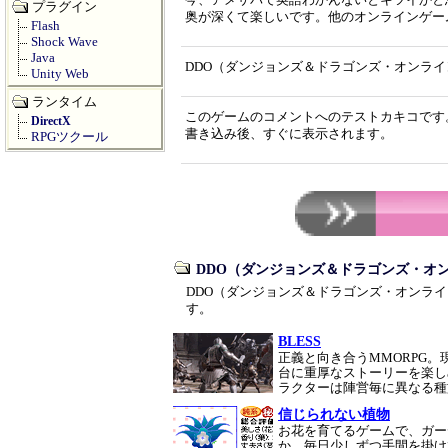
今、アメサバで英語わかんないとキツイかと
プラグイン
奥が深くて楽しいです。他のオンラインゲー
Flash
Shock Wave
Java
DDO（ダンジョンズ＆ドラゴンズ・オンラ
Unity Web
ランタイム
このゲームのコメントへのテストカキコです
DirectX
書き込み後、すぐに表示されます。
RPGツクール
DDO（ダンジョンズ＆ドラゴンズ・オ
DDO（ダンジョンズ＆ドラゴンズ・オンラ
す。
BLESS
正義と向き合うMMORPG
台に重厚なストーリーを楽し
ラクターは陣営毎に異なる
信じられない植物
お花を育てるゲームで、ガー
か。毎日少しずつ手間を掛け