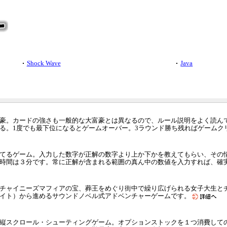
Shock Wave
Java
豪。カードの強さも一般的な大富豪とは異なるので、ルール説明をよく読ん
る。1度でも最下位になるとゲームオーバー。3ラウンド勝ち残ればゲームク
てるゲーム。入力した数字が正解の数字より上か下かを教えてもらい、その
時間は３分です。常に正解が含まれる範囲の真ん中の数値を入力すれば、確
チャイニーズマフィアの宝、葬王をめぐり街中で繰り広げられる女子大生と
イト）から進めるサウンドノベル式アドベンチャーゲームです。
縦スクロール・シューティングゲーム。オプションストックを１つ消費してのバリ