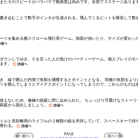
またそのスピードがバラバラで難易度は高めです。全部で３ステージありま
書き込むことで数字ポインタが生成される。飛んでくるビットを吸収して数
ーツを集める横スクロール飛行系ゲーム。画面が傾いたり、サイズが変わっ
ダウンしてゆき、０を言った人が負けのパーティーゲーム。個人プレイのモ
きます。
き、線で囲んだ内側で魚類を捕獲するとポイントとなる。 同種の魚類をより
ツを囲んでしまうとマイナスポイントになってしまうので、これらのものは
使えないため、修練の箱庭に閉じ込められた。 ちょっぴり可愛げなストーリ
、箱庭から脱出しましょう。
トルと長距離用のライフルの２種類の銃を所持していて、スペースキーで持
り替わる。
PAGE