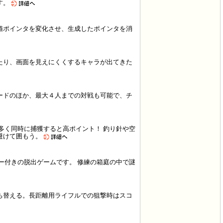
す。
値ポインタを変化させ、生成したポインタを消
たり、画面を見えにくくするキャラが出てきた
ードのほか、最大４人までの対戦も可能で、チ
多く同時に捕獲すると高ポイント！ 釣り針や空
避けて囲もう。
ー付きの脱出ゲームです。 修練の箱庭の中で謎
ち替える。長距離用ライフルでの狙撃時はスコ