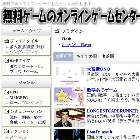
無料で遊べて面白いゲームをたくさん紹介します。
ゲーム・タイプ
プラグイン
Flash
プレイスタイル
Unity Web Player
多人数参加型･対戦
シングルプレイ
表示順序
おすすめ順
名前順
動作タイプ
ダウンロード・Ins
大富豪ONO
ブラウザゲーム
革命返しのルールがある大富
ルールも他の大富豪とは異な
ジャンル
数字あてゲーム
RPG
正解の数字（３桁まで）を当
MMORPG
の入力は２０回までで、制限
ロールプレイング
LONGESTCAPERUNNER
シミュレーション
舞台は長崎。中華街を牛耳る
戦略・開発・経営
陽と両方の視点（デュアルサ
育成・ペット・恋愛
アクション
floati'n assult
ノーマル
画像クオリティが非常に高い