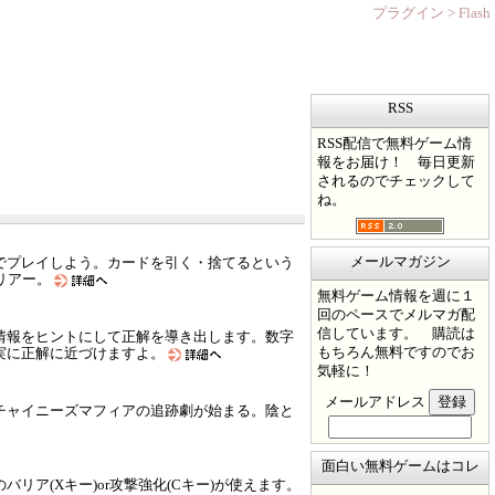
プラグイン > Flash
RSS
RSS配信で無料ゲーム情
報をお届け！ 毎日更新
されるのでチェックして
ね。
メールマガジン
でプレイしよう。カードを引く・捨てるという
リアー。
無料ゲーム情報を週に１
回のペースでメルマガ配
信しています。 購読は
情報をヒントにして正解を導き出します。数字
もちろん無料ですのでお
実に正解に近づけますよ。
気軽に！
メールアドレス
チャイニーズマフィアの追跡劇が始まる。陰と
面白い無料ゲームはコレ
ア(Xキー)or攻撃強化(Cキー)が使えます。