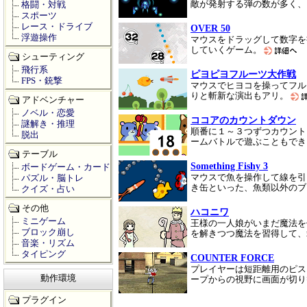
敵が発射する弾の数が多く、
格闘・対戦
スポーツ
レース・ドライブ
OVER 50
浮遊操作
マウスをドラッグして数字を
していくゲーム。
シューティング
飛行系
ピヨピヨフルーツ大作戦
FPS・銃撃
マウスでヒヨコを操ってフル
りと斬新な演出もアリ。
アドベンチャー
ノベル・恋愛
ココアのカウントダウン
謎解き・推理
順番に１～３つずつカウント
脱出
ームバトルで遊ぶこともで
テーブル
Something Fishy 3
ボードゲーム・カード
マウスで魚を操作して線を引
パズル・脳トレ
き缶といった、魚類以外のブ
クイズ・占い
その他
ハコニワ
ミニゲーム
王様の一人娘がいまだ魔法を
ブロック崩し
を解きつつ魔法を習得して
音楽・リズム
タイピング
COUNTER FORCE
プレイヤーは短距離用のピス
動作環境
ープからの視野に画面が切
プラグイン