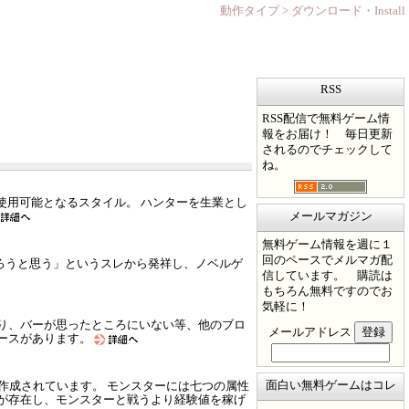
動作タイプ > ダウンロード・Install
RSS
RSS配信で無料ゲーム情
報をお届け！ 毎日更新
されるのでチェックして
ね。
使用可能となるスタイル。 ハンターを生業とし
メールマガジン
無料ゲーム情報を週に１
回のペースでメルマガ配
ろうと思う」というスレから発祥し、ノベルゲ
信しています。 購読は
もちろん無料ですのでお
気軽に！
り、バーが思ったところにいない等、他のブロ
メールアドレス
ースがあります。
面白い無料ゲームはコレ
で作成されています。 モンスターには七つの属性
が存在し、モンスターと戦うより経験値を稼げ