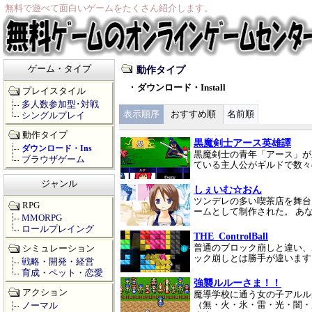
無料で遊べて面白いゲームをたくさん紹介します。
ゲーム・タイプ
動作タイプ
ダウンロード・Install
プレイスタイル
多人数参加型･対戦
表示順序
おすすめ順
名前順
シングルプレイ
動作タイプ
黒魔剣士アース英雄譚
ダウンロード・Ins
黒魔剣士の青年「アース」が
ブラウザゲーム
ている主人公がギルドで数々
ジャンル
しぇいむ☆おん
ツンデレの多い喫茶店を舞台
RPG
ームとして制作された。 あ
MMORPG
ロールプレイング
THE_ControlBall
普通のブロック崩しと違い、
シミュレーション
ック崩しとは勝手が違います
戦略・開発・経営
育成・ペット・恋愛
強襲ルルーさま！！
アクション
魔導学校に通う女の子アルル
（無・火・氷・雷・光・闇・
ノーマル