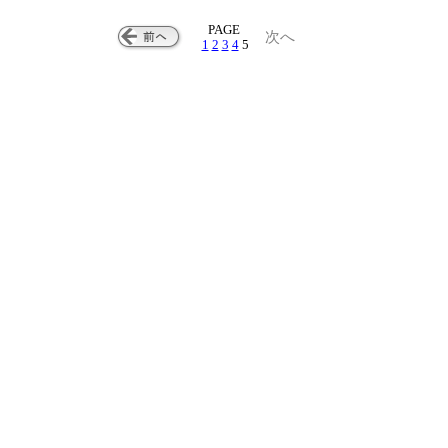
PAGE
次へ
1
2
3
4
5