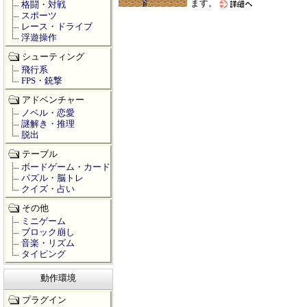
ます。
格闘・対戦
スポーツ
レース・ドライブ
浮遊操作
シューティング
飛行系
FPS・銃撃
アドベンチャー
ノベル・恋愛
謎解き・推理
脱出
テーブル
ボードゲーム・カード
パズル・脳トレ
クイズ・占い
その他
ミニゲーム
ブロック崩し
音楽・リズム
タイピング
動作環境
プラグイン