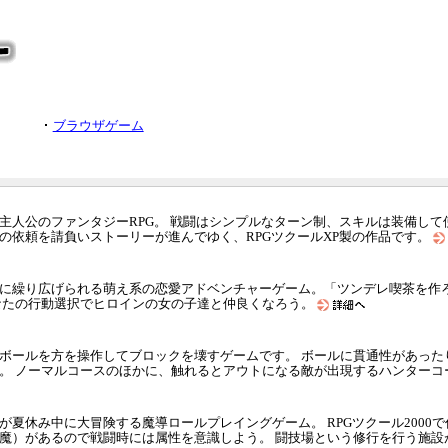
ブラウザゲーム
主人公のファンタジーRPG。 戦闘はシンプルなターン制、スキルは装備して
の依頼を請負いストーリーが進んでゆく、RPGツクールXP製の作品です。
に繰り広げられる萌え系の恋愛アドベンチャーゲーム。「ツンデレ喫茶を作
なたの行動選択でヒロインの女の子達と仲良くなろう。
ボールを方を操作してブロックを壊すゲームです。 ボールに貫通性があった
。 ノーマルコースのほかに、触れるとアウトになる敵が出現するハンターコ
が夏休み中に大冒険する魔導ロールプレイングゲーム。 RPGツクール2000
魔）があるので戦闘時には属性を意識しよう。 闘技場という修行を行う施設