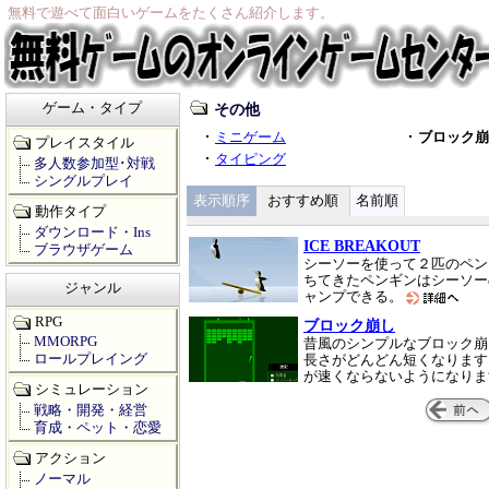
無料で遊べて面白いゲームをたくさん紹介します。
ゲーム・タイプ
その他
ミニゲーム
ブロック
プレイスタイル
タイピング
多人数参加型･対戦
シングルプレイ
表示順序
おすすめ順
名前順
動作タイプ
ダウンロード・Ins
ICE BREAKOUT
ブラウザゲーム
シーソーを使って２匹のペン
ちてきたペンギンはシーソー
ジャンル
ャンプできる。
RPG
ブロック崩し
MMORPG
昔風のシンプルなブロック崩
ロールプレイング
長さがどんどん短くなります
が速くならないようになり
シミュレーション
戦略・開発・経営
育成・ペット・恋愛
アクション
ノーマル