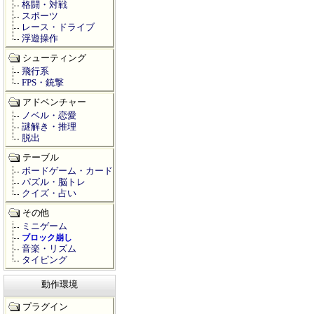
格闘・対戦
スポーツ
レース・ドライブ
浮遊操作
シューティング
飛行系
FPS・銃撃
アドベンチャー
ノベル・恋愛
謎解き・推理
脱出
テーブル
ボードゲーム・カード
パズル・脳トレ
クイズ・占い
その他
ミニゲーム
ブロック崩し
音楽・リズム
タイピング
動作環境
プラグイン