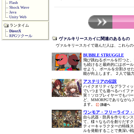
Flash
Shock Wave
Java
Unity Web
ランタイム
DirectX
RPGツクール
ヴァルキリースカイに関連のあるもの
ヴァルキリースカイで遊んだ人は、これらの
BUBBLE STRUGGLE
飛び跳ねるボールを打つと、
ち続けると最終的にはボール
せよう。 ボールを分割させ
能が向上します。 ２人で協
アステリアの伝説
ハイクオリティなグラフィッ
でいつまでも遊べるハイファ
実！ソロプレイヤーでもパー
ど、MMORPGでありなが
ます。
ワンモア・フリーライフ・
自ら武器・防具を作りモンス
て、様々なものを創りだすク
ティーキャラクターの特殊ス
ルを発動することで奥深い