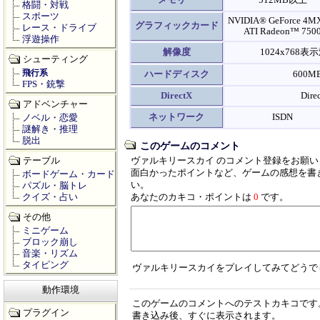
メモリー
512MB以上
格闘・対戦
スポーツ
NVIDIA® GeForce 4M
グラフィックカード
レース・ドライブ
ATI Radeon™ 750
浮遊操作
解像度
1024x76
シューティング
飛行系
ハードディスク
600
FPS・銃撃
DirectX
Dire
アドベンチャー
ネットワーク
ISDN
ノベル・恋愛
謎解き・推理
脱出
このゲームのコメント
テーブル
ヴァルキリースカイ のコメント登録をお願い
面白かったポイントなど、ゲームの感想を書
ボードゲーム・カード
い。
パズル・脳トレ
クイズ・占い
あなたのカキコ・ポイントは
0
です。
その他
ミニゲーム
ブロック崩し
音楽・リズム
タイピング
ヴァルキリースカイをプレイしてみてどうで
動作環境
このゲームのコメントへのテストカキコです
プラグイン
書き込み後、すぐに表示されます。