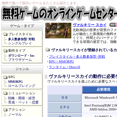
無料で遊べて面白いゲームをたくさん紹介します。
ヴァルキリー スカイ
ゲーム・タイプ
北欧神話の世界が背景のファ
ムが融合した新感覚の無料オ
プレイスタイル
くぐり、仲間とのパーティプ
多人数参加型･対戦
できる深淵の迷宮では、強敵
シングルプレイ
ヴァルキリースカイが登録されているカ
動作タイプ
ダウンロード・Ins
プレイスタイル > 多人数参加型･対戦
ブラウザゲーム
RPG > MMORPG
ランタイム > DirectX
ジャンル
ヴァルキリースカイの動作に必要
RPG
ヴァルキリースカイを遊ぶために必要なスペ
MMORPG
ロールプレイング
必要環境
シミュレーション
ＯＳ
Microsoft Window
戦略・開発・経営
育成・ペット・恋愛
Intel Pentium(R)Ⅳ 2.
ＣＰＵ
AMD Athlon 2000
アクション
ノーマル