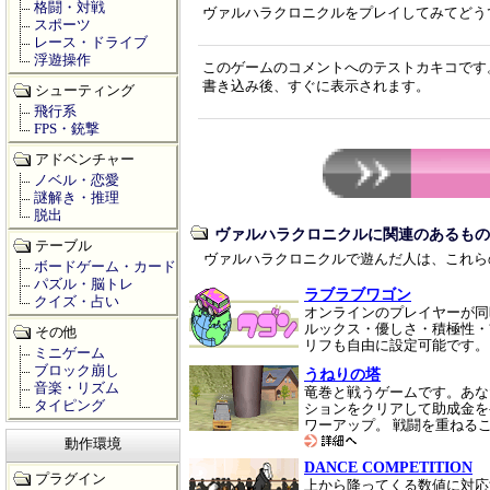
格闘・対戦
ヴァルハラクロニクルをプレイしてみてどう
スポーツ
レース・ドライブ
浮遊操作
このゲームのコメントへのテストカキコです
書き込み後、すぐに表示されます。
シューティング
飛行系
FPS・銃撃
アドベンチャー
ノベル・恋愛
謎解き・推理
脱出
ヴァルハラクロニクルに関連のあるもの
テーブル
ヴァルハラクロニクルで遊んだ人は、これら
ボードゲーム・カード
パズル・脳トレ
ラブラブワゴン
クイズ・占い
オンラインのプレイヤーが同
ルックス・優しさ・積極性・
その他
リフも自由に設定可能です
ミニゲーム
ブロック崩し
うねりの塔
音楽・リズム
竜巻と戦うゲームです。あな
タイピング
ションをクリアして助成金を
ワーアップ。 戦闘を重ねる
動作環境
DANCE COMPETITION
プラグイン
上から降ってくる数値に対応