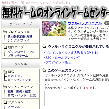
無料で遊べて面白いゲームをたくさん紹介します。
ヴァルハラクロニクル
ゲーム・タイプ
本格タクティクスバトルのブ
す。クラスチェンジ・魂合体
プレイスタイル
ヘリアルの世界を楽しむスト
多人数参加型･対戦
イヤーと対戦する大戦モード
シングルプレイ
ヴァルハラクロニクルが登録されている
動作タイプ
ダウンロード・Ins
プレイスタイル > 多人数参加型･対戦
ブラウザゲーム
RPG > ロールプレイング
プラグイン > Flash
ジャンル
このゲームのコメント
RPG
ヴァルハラクロニクル のコメント登録をお願
MMORPG
面白かったポイントなど、ゲームの感想を書
ロールプレイング
い。
シミュレーション
あなたのカキコ・ポイントは
0
です。
戦略・開発・経営
育成・ペット・恋愛
アクション
ノーマル