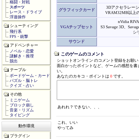
格闘・対戦
スポーツ
3Dアクセラレー
グラフィックカード
レース・ドライブ
VRAM32MB以
浮遊操作
nVidia R
シューティング
VGAチップセット
S3 Savage 3D、Sava
飛行系
シ
FPS・銃撃
サウンド
アドベンチャー
ノベル・恋愛
このゲームのコメント
謎解き・推理
ショットオンライン のコメント登録をお願い
脱出
面白かったポイントなど、ゲームの感想を書
テーブル
い。
ボードゲーム・カード
あなたのカキコ・ポイントは
0
です。
パズル・脳トレ
クイズ・占い
その他
ミニゲーム
ブロック崩し
あれれ？できない、、、
音楽・リズム
タイピング
これ、いい
動作環境
やってみ
プラグイン