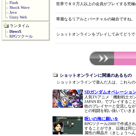
Flash
世界で８０万人以上の会員がプレイする究極
Shock Wave
Java
Unity Web
華麗なるリアルとバーチャルの融合ですね。
ランタイム
DirectX
ショットオンラインをプレイしてみてどうで
RPGツクール
ショットオンラインに関連のあるもの
ショットオンラインで遊んだ人は、これらの
SDガンダムオペレーショ
人気TVアニメ「機動戦士ガン
JAPAN ID」でプレイす
他のプレイヤーと交流しなが
との戦闘を戦い抜いていき
呪いの海に願いを
RPGツクール2000で作成
することができ、以後は同じ
属性の輝晶片（きしょうへ