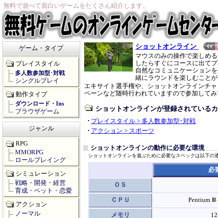
無料で遊べて面白いゲームをたくさん紹介します。
ショットオンライン
ゲーム・タイプ
マウスのみの操作で楽しめる
したらすぐにコースに出てプ
プレイスタイル
自然なコミュニケーションを
多人数参加型･対戦
緒にラウンドを楽しむことが
シングルプレイ
エキサイト選手権や、ショットオンラインチャ
ペーンなど随時行われていますので参加してみ
動作タイプ
ダウンロード・Ins
ショットオンラインが登録されているカ
ブラウザゲーム
プレイスタイル > 多人数参加型･対戦
ジャンル
アクション > スポーツ
RPG
ショットオンラインの動作に必要な環境
MMORPG
ショットオンラインを遊ぶために必要なスペックは以下の
ロールプレイング
必
シミュレーション
戦略・開発・経営
ＯＳ
育成・ペット・恋愛
ＣＰＵ
Pentium 
アクション
ノーマル
メモリ
1