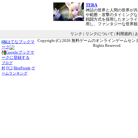
TERA
神話の世界と人間の世界が共
や範囲・攻撃のタイミングな
戦闘方式を採用したオンライ
用し、ファンタジーな世界
リンク
|
リンクについて
|
利用規約
|
Copyright (C) 2026
無料ゲームのオンラインゲームセンター G
はてなブックマ
Rights Reserved.
ーク
Googleブックマ
ークに登録する
ブログ
村
FC2
BlogPeople
ゲ
ームランキング