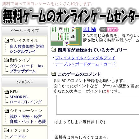
無料で遊べて面白いゲームをたくさん紹介します。
四川省
ゲーム・タイプ
2つの同じ麻雀牌を、牌のない
牌を取り除く時間を競うゲー
プレイスタイル
多人数参加型･対戦
四川省が登録されているカテゴリー
シングルプレイ
プレイスタイル > シングルプレイ
動作タイプ
テーブル > ボードゲーム・カード
ダウンロード・Ins
ブラウザゲーム
このゲームのコメント
四川省 のコメント登録をお願いします。
ジャンル
面白かったポイントなど、ゲームの感想を書き
あなたのカキコ・ポイントは
0
です。
RPG
MMORPG
ロールプレイング
シミュレーション
戦略・開発・経営
育成・ペット・恋愛
はまってしまい毎日夢中です
アクション
ノーマル
四川省はおもしろくてはまる。