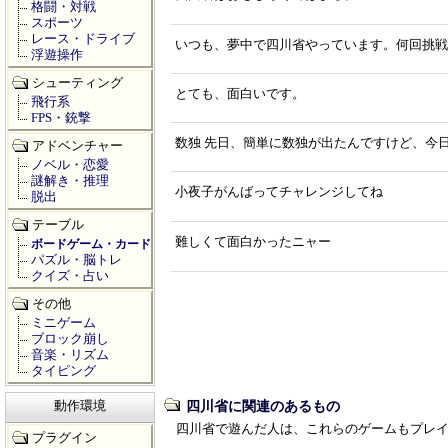
格闘・対戦
スポーツ
レース・ドライブ
いつも、夢中で四川省やっています。何回挑戦
浮遊操作
シューティング
とても、面白いです。
飛行系
FPS・銃撃
数独 先日、簡単に数独が出たんですけど、今
アドベンチャー
ノベル・恋愛
謎解き・推理
小夜子がんばってチャレンジしてね
脱出
テーブル
難しくて面白かったニャー
ボードゲーム・カード
パズル・脳トレ
クイズ・占い
その他
ミニゲーム
ブロック崩し
音楽・リズム
タイピング
四川省に関連のあるもの
動作環境
四川省で遊んだ人は、これらのゲームもプレ
プラグイン