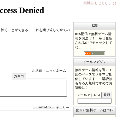
四川省(しせんしょう)
RSS
り除くことができる。 これを繰り返して全ての
RSS配信で無料ゲーム情
報をお届け！ 毎日更新
されるのでチェックして
ね。
メールマガジン
無料ゲーム情報を週に１
お名前・ニックネーム
回のペースでメルマガ配
信しています。 購読は
もちろん無料ですのでお
気軽に！
メールアドレス
チエリー
面白い無料ゲームはコレ