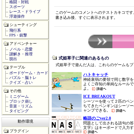
格闘・対戦
スポーツ
レース・ドライブ
このゲームのコメントへのテストカキコです
浮遊操作
書き込み後、すぐに表示されます。
シューティング
飛行系
FPS・銃撃
アドベンチャー
ノベル・恋愛
謎解き・推理
式姫草子に関連のあるもの
脱出
式姫草子で遊んだ人は、これらのゲームもプ
テーブル
ボードゲーム・カード
ハトキャッチ
パズル・脳トレ
神経衰弱の要領で同じ数字を
クイズ・占い
よくご存知の単純なルールで
よ。
その他
ICE BREAKOUT
ミニゲーム
ブロック崩し
シーソーを使って２匹のペン
ちてきたペンギンはシーソー
音楽・リズム
ャンプできる。
タイピング
略語のごver2.0
動作環境
問題として出される語句の答
文字）はキーボードで入力す
プラグイン