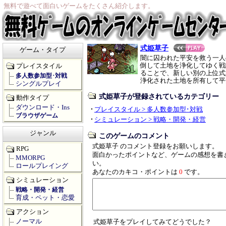
無料で遊べて面白いゲームをたくさん紹介します。
式姫草子
ゲーム・タイプ
闇に囚われた平安を救う一人
倒して土地を浄化してゆく戦
プレイスタイル
ることで、新しい別の上位式
多人数参加型･対戦
浄化された土地を所有して平
シングルプレイ
式姫草子が登録されているカテゴリー
動作タイプ
ダウンロード・Ins
プレイスタイル > 多人数参加型･対戦
ブラウザゲーム
シミュレーション > 戦略・開発・経営
ジャンル
このゲームのコメント
式姫草子 のコメント登録をお願いします。
RPG
面白かったポイントなど、ゲームの感想を書
MMORPG
い。
ロールプレイング
あなたのカキコ・ポイントは
0
です。
シミュレーション
戦略・開発・経営
育成・ペット・恋愛
アクション
ノーマル
式姫草子をプレイしてみてどうでした？