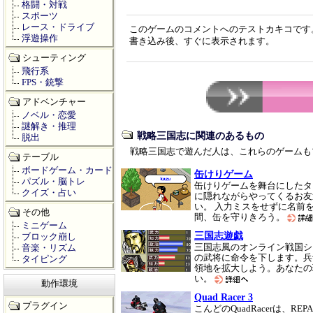
格闘・対戦
スポーツ
レース・ドライブ
このゲームのコメントへのテストカキコです
浮遊操作
書き込み後、すぐに表示されます。
シューティング
飛行系
FPS・銃撃
アドベンチャー
ノベル・恋愛
謎解き・推理
戦略三国志に関連のあるもの
脱出
戦略三国志で遊んだ人は、これらのゲームも
テーブル
ボードゲーム・カード
缶けりゲーム
パズル・脳トレ
缶けりゲームを舞台にしたタ
クイズ・占い
に隠れながらやってくるお友
い。 入力ミスをせずに名前
その他
間、缶を守りきろう。
ミニゲーム
三国志遊戯
ブロック崩し
三国志風のオンライン戦国シ
音楽・リズム
の武将に命令を下します。兵
タイピング
領地を拡大しよう。あなたの
い。
動作環境
Quad Racer 3
プラグイン
こんどのQuadRacerは、