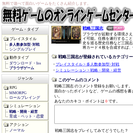
無料で遊べて面白いゲームをたくさん紹介します。
戦略三国志
ゲーム・タイプ
ブラウザが起動する環境さえ
イ可能。任務を遂行すること
プレイスタイル
史を巡る歴史任務など三国志
多人数参加型･対戦
将カード４枚を合成すれば、
シングルプレイ
戦略三国志が登録されているカテゴリー
動作タイプ
ダウンロード・Ins
プレイスタイル > 多人数参加型･対戦
ブラウザゲーム
シミュレーション > 戦略・開発・経営
ジャンル
このゲームのコメント
戦略三国志 のコメント登録をお願いします。
RPG
面白かったポイントなど、ゲームの感想を書
MMORPG
い。
ロールプレイング
あなたのカキコ・ポイントは
0
です。
シミュレーション
戦略・開発・経営
育成・ペット・恋愛
アクション
ノーマル
戦略三国志をプレイしてみてどうでした？