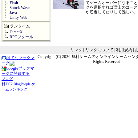
てゲームオーバーになること
Flash
クを選択すれば雪山のコース
Shock Wave
か逆走してたりして難しい
Java
Unity Web
ランタイム
DirectX
RPGツクール
リンク
|
リンクについて
|
利用規約
|
Copyright (C) 2026
無料ゲームのオンラインゲームセンター G
はてなブックマ
Rights Reserved.
ーク
Googleブックマ
ークに登録する
ブログ
村
FC2
BlogPeople
ゲ
ームランキング