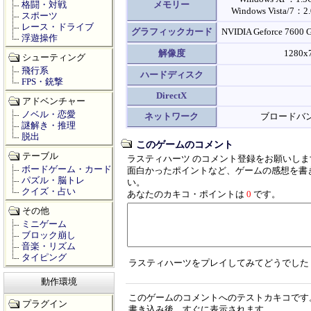
格闘・対戦
メモリー
Windows Vista/7：
スポーツ
レース・ドライブ
グラフィックカード
NVIDIA Geforce 760
浮遊操作
解像度
128
シューティング
飛行系
ハードディスク
FPS・銃撃
DirectX
アドベンチャー
ノベル・恋愛
ネットワーク
ブロードバ
謎解き・推理
脱出
このゲームのコメント
テーブル
ラスティハーツ のコメント登録をお願いしま
ボードゲーム・カード
面白かったポイントなど、ゲームの感想を書
パズル・脳トレ
い。
クイズ・占い
あなたのカキコ・ポイントは
0
です。
その他
ミニゲーム
ブロック崩し
音楽・リズム
タイピング
ラスティハーツをプレイしてみてどうでした
動作環境
このゲームのコメントへのテストカキコです
プラグイン
書き込み後、すぐに表示されます。