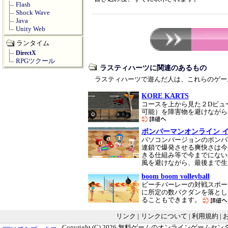
Flash
Shock Wave
Java
Unity Web
ランタイム
DirectX
RPGツクール
ラスティハーツに関連のあるもの
ラスティハーツで遊んだ人は、これらのゲー
KORE KARTS
コースを上から見た２Dビュ
可能）を障害物を避けながら
ボンバーマンオンライン 
パソコンバージョンのボンバ
連鎖で爆発させる爽快さは今
きる仕組み等で今までにない
風を避けながら、最後まで
boom boom volleyball
ビーチバーレーの対戦スポー
に所定の数バクダンを落とし
ることもできます。
リンク
|
リンクについて
|
利用規約
|
Copyright (C) 2026
無料ゲームのオンラインゲームセンター G