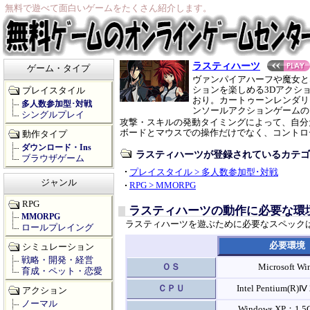
無料で遊べて面白いゲームをたくさん紹介します。
ラスティハーツ
ゲーム・タイプ
ヴァンパイアハーフや魔女と
ションを楽しめる3Dアクシ
プレイスタイル
おり。カートゥーンレンダリ
多人数参加型･対戦
ンソールアクションゲームの
シングルプレイ
攻撃・スキルの発動タイミングによって、自分
ボードとマウスでの操作だけでなく、コントロ
動作タイプ
ダウンロード・Ins
ラスティハーツが登録されているカテゴ
ブラウザゲーム
プレイスタイル > 多人数参加型･対戦
ジャンル
RPG > MMORPG
RPG
ラスティハーツの動作に必要な環
MMORPG
ラスティハーツを遊ぶために必要なスペック
ロールプレイング
必要環境
シミュレーション
戦略・開発・経営
ＯＳ
Microsoft
育成・ペット・恋愛
ＣＰＵ
Intel Pentium(R)Ⅳ
アクション
ノーマル
Windows XP：1.