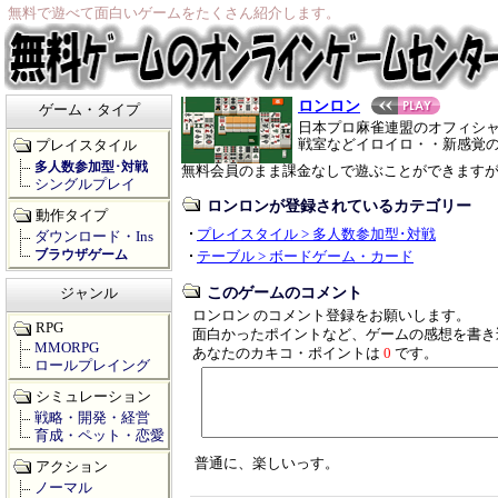
無料で遊べて面白いゲームをたくさん紹介します。
ロンロン
ゲーム・タイプ
日本プロ麻雀連盟のオフィシ
戦室などイロイロ・・新感覚
プレイスタイル
多人数参加型･対戦
無料会員のまま課金なしで遊ぶことができます
シングルプレイ
ロンロンが登録されているカテゴリー
動作タイプ
プレイスタイル > 多人数参加型･対戦
ダウンロード・Ins
ブラウザゲーム
テーブル > ボードゲーム・カード
このゲームのコメント
ジャンル
ロンロン のコメント登録をお願いします。
RPG
面白かったポイントなど、ゲームの感想を書き
MMORPG
あなたのカキコ・ポイントは
0
です。
ロールプレイング
シミュレーション
戦略・開発・経営
育成・ペット・恋愛
普通に、楽しいっす。
アクション
ノーマル