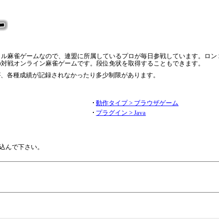
ャル麻雀ゲームなので、連盟に所属しているプロが毎日参戦しています。ロン
の対戦オンライン麻雀ゲームです。段位免状を取得することもできます。
が、各種成績が記録されなかったり多少制限があります。
動作タイプ > ブラウザゲーム
プラグイン > Java
込んで下さい。