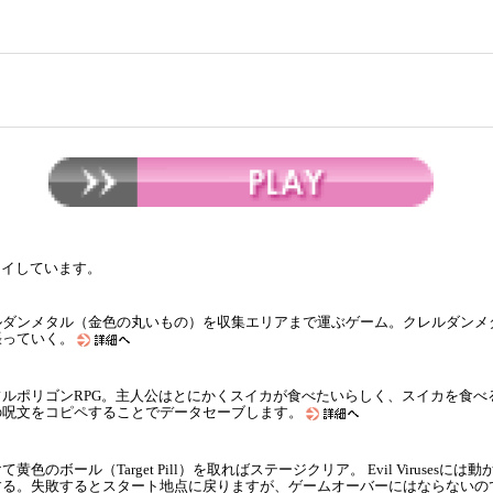
レイしています。
ルダンメタル（金色の丸いもの）を収集エリアまで運ぶゲーム。クレルダンメ
張っていく。
ルポリゴンRPG。主人公はとにかくスイカが食べたいらしく、スイカを食べ
の呪文をコピペすることでデータセーブします。
を避けて黄色のボール（Target Pill）を取ればステージクリア。 Evil Viru
する。失敗するとスタート地点に戻りますが、ゲームオーバーにはならないの