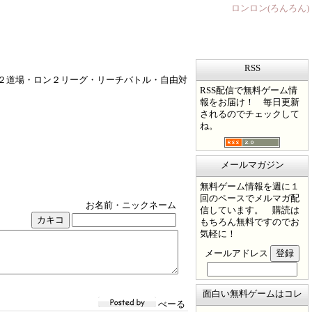
ロンロン(ろんろん)
RSS
２道場・ロン２リーグ・リーチバトル・自由対
RSS配信で無料ゲーム情
報をお届け！ 毎日更新
されるのでチェックして
ね。
メールマガジン
無料ゲーム情報を週に１
回のペースでメルマガ配
お名前・ニックネーム
信しています。 購読は
もちろん無料ですのでお
気軽に！
メールアドレス
面白い無料ゲームはコレ
べーる