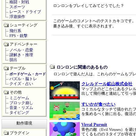
格闘・対戦
ロンロンをプレイしてみてどうでした？
スポーツ
レース・ドライブ
浮遊操作
このゲームのコメントへのテストカキコです。
シューティング
書き込み後、すぐに表示されます。
飛行系
FPS・銃撃
アドベンチャー
ノベル・恋愛
謎解き・推理
脱出
ロンロンに関連のあるもの
テーブル
ロンロンで遊んだ人は、これらのゲームもプ
ボードゲーム・カード
パズル・脳トレ
クレルドール鉱山株式会社
クイズ・占い
マップ上のどこかにあるクレ
その他
出して飛行機と連結して引っ
ミニゲーム
ブロック崩し
すいかが食べたい
音楽・リズム
コミカルなタッチで描かれたフ
タイピング
を集めるべく旅に出る。復活
動作環境
Virral Pursuit
青色の敵（Evil Viruses）
プラグイン
てくるものの３タイプが存在