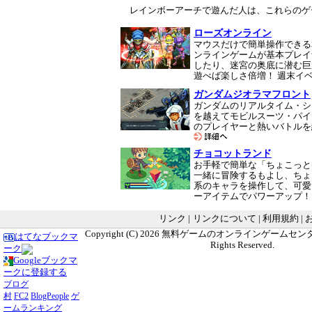
レインボーアーチで遊んだ人は、これらのゲ
ローズオンライン
マウスだけで簡単操作できる
ンラインゲームが基本プレイ
したり、迷宮の奥底に潜む巨
遊べば楽しさ倍増！ 週末イ
ガンダムジオラマフロント
ガンダムのリアルタイム・シ
を越えてモビルスーツ・パイ
のプレイヤーと熱いバトルを
チョコットランド
お手軽で簡単な「ちょこっと
一緒に冒険するもよし、ちょ
系のキャラを操作して、可愛
ーアイテムでパワーアップ
リンク
|
リンクについて
|
利用規約
|
Copyright (C) 2026
無料ゲームのオンラインゲームセンター G
はてなブックマ
Rights Reserved.
ーク
Googleブックマ
ークに登録する
ブログ
村
FC2
BlogPeople
ゲ
ームランキング