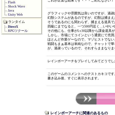
これが正直な結果です・・・ごめんなさい！
Flash
Shock Wave
Java
グラフィックや雰囲気は良いのですが、過疎
Unity Web
幻獣システムがあるのですが、幻獣は捕まえ
ランタイム
そうであるのにも関わらず、捕まえる道具で
四級にまでなると、一つ500円近く…いやい
DirectX
RPGツクール
その他にも、仕事がLv30以降から課金道具
しかし、市場にてコインという通貨にて売買
ほとんど作業ゲーなので、マゾヒストでない
戦闘もまぁ基本は単純なので、チャットで華
が、過疎っているので、それすらままなりま
レインボーアーチをプレイしてみてどうでし
このゲームのコメントへのテストカキコです
書き込み後、すぐに表示されます。
レインボーアーチに関連のあるもの