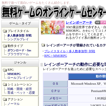
無料で遊べて面白いゲームをたくさん紹介します。
レインボーアーチ
ゲーム・タイプ
3Dの童話世界で赤ずきん・
MMORPG。かわいくてコ
プレイスタイル
ムをサポートしてくれます。
多人数参加型･対戦
れるカワイイ系の無料オンラ
シングルプレイ
レインボーアーチが登録されているカテ
動作タイプ
ダウンロード・Ins
プレイスタイル > 多人数参加型･対戦
ブラウザゲーム
RPG > MMORPG
ジャンル
レインボーアーチの動作に必要な
レインボーアーチを遊ぶために必要なスペッ
RPG
MMORPG
動作環
ロールプレイング
ＯＳ
Microsoft Windows X
シミュレーション
戦略・開発・経営
ＣＰＵ
Pentium
育成・ペット・恋愛
メモリー
1.0GB
アクション
ノーマル
ハードディスク
2.0GB以