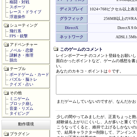
格闘・対戦
スポーツ
ディスプレイ
1024×768ピクセル以
レース・ドライブ
浮遊操作
グラフィック
256MB以上のVR
シューティング
DirectX
DirectX 9
飛行系
FPS・銃撃
ネットワーク
ADSL1.5M
アドベンチャー
このゲームのコメント
ノベル・恋愛
謎解き・推理
レインボーアーチ のコメント登録をお願いし
脱出
面白かったポイントなど、ゲームの感想を書
い。
テーブル
あなたのカキコ・ポイントは
0
です。
ボードゲーム・カード
パズル・脳トレ
クイズ・占い
その他
ミニゲーム
まだゲームしていないのですが、なんだかお
ブロック崩し
音楽・リズム
タイピング
少しの間やってみましたが、正直ちょっと飽
経験値も上がりにくいし、人が多いと重くて
動作環境
こうなってくると、維持で上げるしかないの
で、結局キャラクター削除して、アンインス
プラグイン