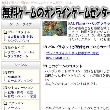
無料で遊べて面白いゲームをたくさん紹介します。
PAL Planet 〜パルプラネ
ゲーム・タイプ
星の守護者となり惑星を救う
ことで、時間が取れない人も
プレイスタイル
進めていくことで、強力な闘
多人数参加型･対戦
れたバックストーリーにも注目
シングルプレイ
パルプラネットが登録されているカテゴ
動作タイプ
ダウンロード・Ins
プレイスタイル > 多人数参加型･対戦
ブラウザゲーム
RPG > MMORPG
ジャンル
このゲームのコメント
パルプラネット のコメント登録をお願いしま
RPG
面白かったポイントなど、ゲームの感想を書
MMORPG
い。
ロールプレイング
あなたのカキコ・ポイントは
0
です。
シミュレーション
戦略・開発・経営
育成・ペット・恋愛
アクション
ノーマル
パルプラネットをプレイしてみてどうでした