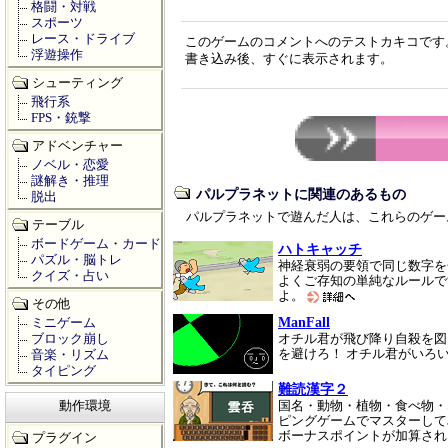
格闘・対戦
スポーツ
レース・ドライブ
このゲームのコメントへのテストカキコです
浮遊操作
書き込み後、すぐに表示されます。
シューティング
飛行系
FPS・銃撃
アドベンチャー
ノベル・恋愛
謎解き・推理
パルプラネットに関連のあるもの
脱出
パルプラネットで遊んだ人は、これらのゲー
テーブル
ボードゲーム・カード
ハトキャッチ
パズル・脳トレ
神経衰弱の要領で同じ数字を
クイズ・占い
よくご存知の単純なルールで
よ。
その他
ManFall
ミニゲーム
ブロック崩し
オチル君が飛び降り自殺を図
を避けろ！ オチル君がいろ
音楽・リズム
タイピング
難読漢字２
動作環境
国名・動物・植物・食べ物・
ピングゲームでマスターして
ボーナスポイントが加算され
プラグイン