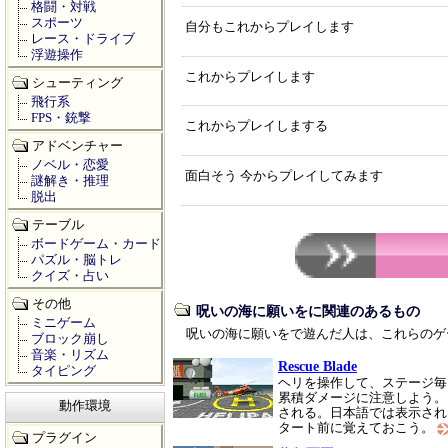
格闘・対戦
スポーツ
自分もこれからプレイします
レース・ドライブ
浮遊操作
これからプレイします
シューティング
飛行系
FPS・銃撃
これからプレイしまする
アドベンチャー
ノベル・恋愛
面白そう 今からプレイしてみます
謎解き・推理
脱出
テーブル
ボードゲーム・カード
パズル・脳トレ
クイズ・占い
その他
呪いの海に願いをに関連のあるもの
ミニゲーム
呪いの海に願いをで遊んだ人は、これらのゲ
ブロック崩し
音楽・リズム
Rescue Blade
タイピング
ヘリを操作して、ステージ毎
累積ダメージに注意しよう。
動作環境
される。日本語では表示され
タート前に覚えておこう。
プラグイン