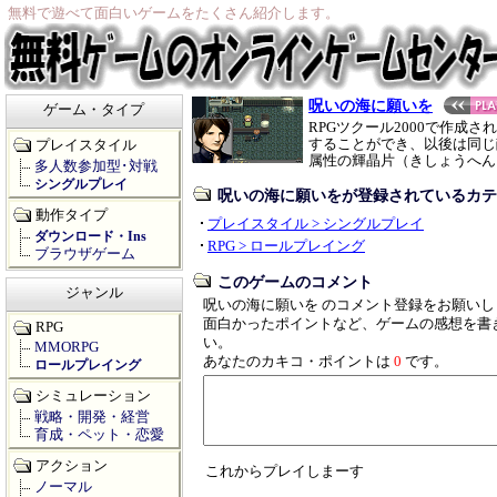
無料で遊べて面白いゲームをたくさん紹介します。
呪いの海に願いを
ゲーム・タイプ
RPGツクール2000で作成
することができ、以後は同じ
プレイスタイル
属性の輝晶片（きしょうへん
多人数参加型･対戦
シングルプレイ
呪いの海に願いをが登録されているカテ
動作タイプ
プレイスタイル > シングルプレイ
ダウンロード・Ins
RPG > ロールプレイング
ブラウザゲーム
このゲームのコメント
ジャンル
呪いの海に願いを のコメント登録をお願いし
面白かったポイントなど、ゲームの感想を書
RPG
い。
MMORPG
あなたのカキコ・ポイントは
0
です。
ロールプレイング
シミュレーション
戦略・開発・経営
育成・ペット・恋愛
アクション
これからプレイしまーす
ノーマル