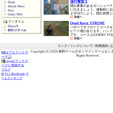
信行軍団３
Flash
隠れ要素のあるガンシューテ
Shock Wave
に行きましょう。移動時に出
Java
さずGETしよう。隠れ状態
Unity Web
ランタイム
Quad Racer XTREME
DirectX
バギーでオフロードコースを
RPGツクール
ピード感があります。ハンド
です。コース上のOBJECT
リンク
|
リンクについて
|
利用規約
|
Copyright (C) 2026
無料ゲームのオンラインゲームセンター G
はてなブックマ
Rights Reserved.
ーク
Googleブックマ
ークに登録する
ブログ
村
FC2
BlogPeople
ゲ
ームランキング