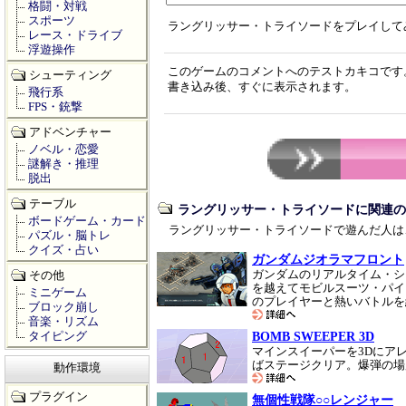
格闘・対戦
スポーツ
ラングリッサー・トライソードをプレイして
レース・ドライブ
浮遊操作
このゲームのコメントへのテストカキコです
シューティング
書き込み後、すぐに表示されます。
飛行系
FPS・銃撃
アドベンチャー
ノベル・恋愛
謎解き・推理
脱出
テーブル
ラングリッサー・トライソードに関連の
ボードゲーム・カード
ラングリッサー・トライソードで遊んだ人は
パズル・脳トレ
クイズ・占い
ガンダムジオラマフロント
ガンダムのリアルタイム・シ
その他
を越えてモビルスーツ・パイ
ミニゲーム
のプレイヤーと熱いバトルを
ブロック崩し
音楽・リズム
BOMB SWEEPER 3D
タイピング
マインスイーパーを3Dにア
ばステージクリア。爆弾の場
動作環境
プラグイン
無個性戦隊○○レンジャー