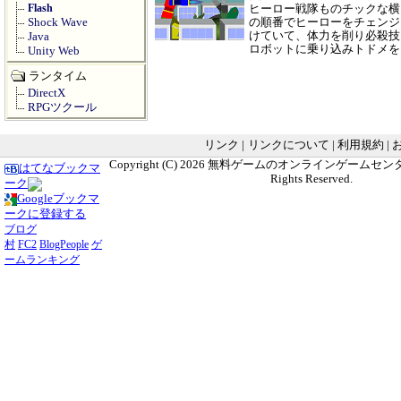
Flash
ヒーロー戦隊ものチックな横
Shock Wave
の順番でヒーローをチェンジ
けていて、体力を削り必殺技
Java
ロボットに乗り込みトドメ
Unity Web
ランタイム
DirectX
RPGツクール
リンク
|
リンクについて
|
利用規約
|
Copyright (C) 2026
無料ゲームのオンラインゲームセンター G
はてなブックマ
Rights Reserved.
ーク
Googleブックマ
ークに登録する
ブログ
村
FC2
BlogPeople
ゲ
ームランキング