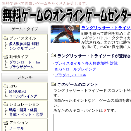
無料で遊べて面白いゲームをたくさん紹介します。
ラングリッサー・トライソ
ゲーム・タイプ
戦略を練って勝利を掴め！名
レギオンバトル・タクティカ
プレイスタイル
が試される。力だけでは勝ち
多人数参加型･対戦
を用いて、己の正義を胸に大
シングルプレイ
ラングリッサー・トライソードが登録さ
動作タイプ
ダウンロード・Ins
プレイスタイル > 多人数参加型･対戦
ブラウザゲーム
RPG > ロールプレイング
プラグイン > Flash
ジャンル
このゲームのコメント
RPG
ラングリッサー・トライソード のコメント
MMORPG
す。
ロールプレイング
面白かったポイントなど、ゲームの感想を書
シミュレーション
い。
戦略・開発・経営
あなたのカキコ・ポイントは
0
です。
育成・ペット・恋愛
アクション
ノーマル