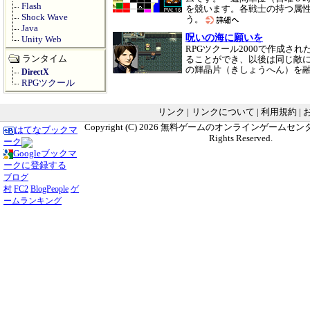
Flash
を競います。各戦士の持つ属
Shock Wave
う。
Java
呪いの海に願いを
Unity Web
RPGツクール2000で作成さ
ランタイム
ることができ、以後は同じ敵に
の輝晶片（きしょうへん）を
DirectX
RPGツクール
リンク
|
リンクについて
|
利用規約
|
Copyright (C) 2026
無料ゲームのオンラインゲームセンター G
はてなブックマ
Rights Reserved.
ーク
Googleブックマ
ークに登録する
ブログ
村
FC2
BlogPeople
ゲ
ームランキング