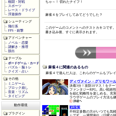
格闘・対戦
ちゃ～！ 切れたナイフ！
スポーツ
レース・ドライブ
浮遊操作
麻雀４をプレイしてみてどうでした？
シューティング
飛行系
このゲームのコメントへのテストカキコです。
FPS・銃撃
書き込み後、すぐに表示されます。
アドベンチャー
ノベル・恋愛
謎解き・推理
脱出
テーブル
ボードゲーム・カード
麻雀４に関連のあるもの
パズル・脳トレ
クイズ・占い
麻雀４で遊んだ人は、これらのゲームもプレ
その他
ディヴァイン・グリモワー
ミニゲーム
決着3分！攻防10マス！をテ
ブロック崩し
ファンタジーRPG。高い戦術
音楽・リズム
を組む戦略性を楽しめる。充実
タイピング
ラウザゲームのプレイ方法も
動作環境
戦国策
不特定多数の方がいつでも気
プラグイン
ムです。一週間単位（日曜０