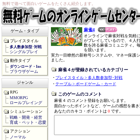
無料で遊べて面白いゲームをたくさん紹介します。
麻雀4
ゲーム・タイプ
オンラインで麻雀対戦を気軽に
がプレイしているので、４人打
プレイスタイル
数を誇る麻雀コミュニティ。
多人数参加型･対戦
を競います。
シングルプレイ
実力一目瞭然の新称号システムや、マネー保護
ました。
動作タイプ
ダウンロード・Ins
麻雀４が登録されているカテゴリー
ブラウザゲーム
プレイスタイル > 多人数参加型･対戦
ジャンル
テーブル > ボードゲーム・カード
RPG
このゲームのコメント
MMORPG
麻雀４ のコメント登録をお願いします。
ロールプレイング
面白かったポイントなど、ゲームの感想を書き
あなたのカキコ・ポイントは
0
です。
シミュレーション
戦略・開発・経営
育成・ペット・恋愛
アクション
ノーマル