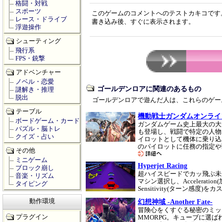
格闘・対戦
スポーツ
このゲームのコメントへのテストカキコです
レース・ドライブ
書き込み後、すぐに表示されます。
浮遊操作
シューティング
飛行系
FPS・銃撃
アドベンチャー
ノベル・恋愛
ゴールデンロアに関連のあるもの
謎解き・推理
脱出
ゴールデンロアで遊んだ人は、これらのゲー
テーブル
機動戦士ガンダムオンライ
ボードゲーム・カード
ガンダムゲーム史上最大の大
パズル・脳トレ
も登場し、戦闘で特定の人物
クイズ・占い
イロットとして機体に乗り込
のパイロットに任務の指定や
その他
ミニゲーム
Hyperjet Racing
ブロック崩し
超ハイスピードでカッ飛ぶ未
音楽・リズム
マシン選択し、Acceleration(
タイピング
Sensitivity(ターン感
動作環境
幻想神域 -Another Fate-
冒険心をくすぐる秘密のミッ
プラグイン
MMORPG。キューブに選