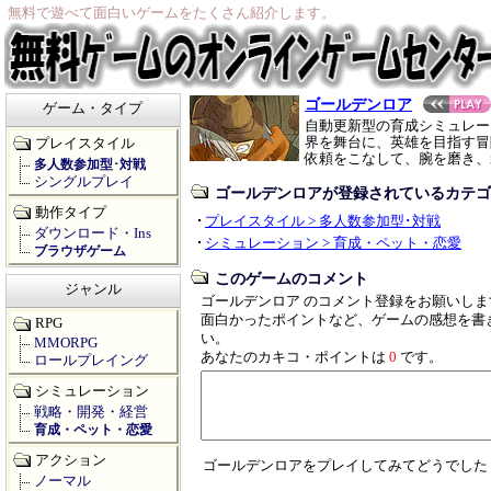
無料で遊べて面白いゲームをたくさん紹介します。
ゴールデンロア
ゲーム・タイプ
自動更新型の育成シミュレー
界を舞台に、英雄を目指す冒
プレイスタイル
依頼をこなして、腕を磨き、
多人数参加型･対戦
シングルプレイ
ゴールデンロアが登録されているカテゴ
動作タイプ
プレイスタイル > 多人数参加型･対戦
ダウンロード・Ins
シミュレーション > 育成・ペット・恋愛
ブラウザゲーム
このゲームのコメント
ジャンル
ゴールデンロア のコメント登録をお願いしま
面白かったポイントなど、ゲームの感想を書
RPG
い。
MMORPG
あなたのカキコ・ポイントは
0
です。
ロールプレイング
シミュレーション
戦略・開発・経営
育成・ペット・恋愛
アクション
ゴールデンロアをプレイしてみてどうでした
ノーマル