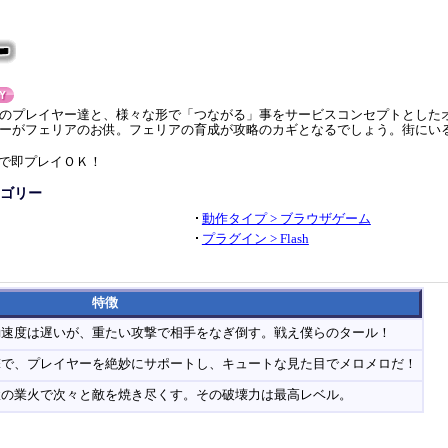
のプレイヤー達と、様々な形で「つながる」事をサービスコンセプトとしたオ
ーがフェリアのお供。フェリアの育成が攻略のカギとなるでしょう。街にい
で即プレイＯＫ！
ゴリー
動作タイプ > ブラウザゲーム
プラグイン > Flash
特徴
動速度は遅いが、重たい攻撃で相手をなぎ倒す。戦え僕らのタール！
撃で、プレイヤーを絶妙にサポートし、キュートな見た目でメロメロだ！
獄の業火で次々と敵を焼き尽くす。その破壊力は最高レベル。