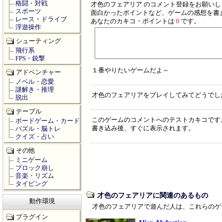
格闘・対戦
才色のフェアリア のコメント登録をお願いし
スポーツ
面白かったポイントなど、ゲームの感想を書
レース・ドライブ
あなたのカキコ・ポイントは
0
です。
浮遊操作
シューティング
飛行系
FPS・銃撃
１番やりたいゲームだよ～
アドベンチャー
ノベル・恋愛
謎解き・推理
才色のフェアリアをプレイしてみてどうでし
脱出
テーブル
このゲームのコメントへのテストカキコです
ボードゲーム・カード
書き込み後、すぐに表示されます。
パズル・脳トレ
クイズ・占い
その他
ミニゲーム
ブロック崩し
音楽・リズム
タイピング
才色のフェアリアに関連のあるもの
動作環境
才色のフェアリアで遊んだ人は、これらのゲ
プラグイン