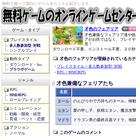
無料で遊べて面白いゲームをたくさん紹介します。
才色のフェアリア
ゲーム・タイプ
才色兼備なフェアリア達や他
アがお供ではなく、プレイヤ
プレイスタイル
見！
多人数参加型･対戦
ダウンロード不要。インストール不要。３０秒
シングルプレイ
才色のフェアリアが登録されているカテ
動作タイプ
ダウンロード・Ins
プレイスタイル > 多人数参加型･対戦
ブラウザゲーム
RPG > MMORPG
ジャンル
才色兼備なフェリアたち
RPG
名前
MMORPG
ロールプレイング
のんびりやで力持ちのタール。移
タール
シミュレーション
愛の申し子、妖精エタン。魔法攻
エタン
戦略・開発・経営
育成・ペット・恋愛
ドラゴン界の最終兵器マドラ。地
マドラ
アクション
このゲームのコメント
ノーマル