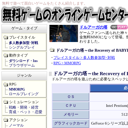
無料で遊べて面白いゲームをたくさん紹介します。
ドルアーガの塔
ゲーム・タイプ
ゲームファンへ送られた神々
金無料MMOになって登場。
プレイスタイル
わりました。
多人数参加型･対戦
シングルプレイ
ドルアーガの塔～the Recovery of 
動作タイプ
プレイスタイル > 多人数参加型･対戦
ダウンロード・Ins
RPG > MMORPG
ブラウザゲーム
ドルアーガの塔～the Recovery 
ジャンル
ドルアーガの塔を遊ぶために必要なスペック
RPG
必
MMORPG
ロールプレイング
ＯＳ
シミュレーション
ＣＰＵ
Intel Penti
戦略・開発・経営
育成・ペット・恋愛
メモリー
51
アクション
グラフィックカード
GeForce 6シリー
ノーマル