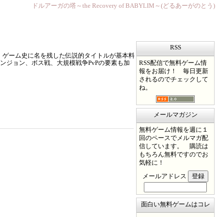
ドルアーガの塔～the Recovery of BABYLIM～(どるあーがのとう)
RSS
、ゲーム史に名を残した伝説的タイトルが基本料
RSS配信で無料ゲーム情
ンジョン、ボス戦、大規模戦争PvPの要素も加
報をお届け！ 毎日更新
されるのでチェックして
ね。
メールマガジン
無料ゲーム情報を週に１
回のペースでメルマガ配
信しています。 購読は
もちろん無料ですのでお
気軽に！
メールアドレス
面白い無料ゲームはコレ