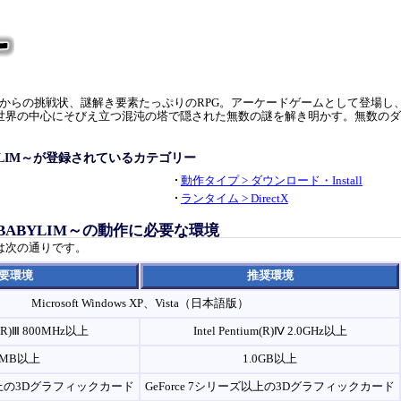
からの挑戦状、謎解き要素たっぷりのRPG。アーケードゲームとして登場し
世界の中心にそびえ立つ混沌の塔で隠された無数の謎を解き明かす。無数のダ
BABYLIM～が登録されているカテゴリー
動作タイプ > ダウンロード・Install
ランタイム > DirectX
of BABYLIM～の動作に必要な環境
は次の通りです。
要環境
推奨環境
Microsoft Windows XP、Vista（日本語版）
um(R)Ⅲ 800MHz以上
Intel Pentium(R)Ⅳ 2.0GHz以上
2MB以上
1.0GB以上
ズ以上の3Dグラフィックカード
GeForce 7シリーズ以上の3Dグラフィックカード