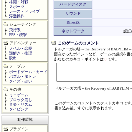
格闘・対戦
ハードディスク
スポーツ
レース・ドライブ
サウンド
浮遊操作
DirectX
シューティング
飛行系
ネットワーク
認証
FPS・銃撃
このゲームのコメント
アドベンチャー
ノベル・恋愛
ドルアーガの塔～the Recovery of BAB
謎解き・推理
面白かったポイントなど、ゲームの感想を書
脱出
あなたのカキコ・ポイントは
0
です。
テーブル
ボードゲーム・カード
パズル・脳トレ
クイズ・占い
ドルアーガの塔～the Recovery of BAB
その他
ミニゲーム
ブロック崩し
このゲームのコメントへのテストカキコです
音楽・リズム
書き込み後、すぐに表示されます。
タイピング
動作環境
プラグイン