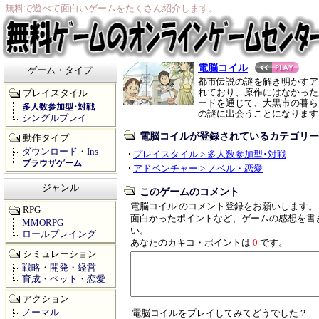
無料で遊べて面白いゲームをたくさん紹介します。
電脳コイル
ゲーム・タイプ
都市伝説の謎を解き明かすア
れており、原作にはなかった
プレイスタイル
ードを通じて、大黒市の暮ら
多人数参加型･対戦
の謎に出会うことになります
シングルプレイ
電脳コイルが登録されているカテゴリー
動作タイプ
ダウンロード・Ins
プレイスタイル > 多人数参加型･対戦
ブラウザゲーム
アドベンチャー > ノベル・恋愛
ジャンル
このゲームのコメント
電脳コイル のコメント登録をお願いします。
RPG
面白かったポイントなど、ゲームの感想を書
MMORPG
い。
ロールプレイング
あなたのカキコ・ポイントは
0
です。
シミュレーション
戦略・開発・経営
育成・ペット・恋愛
アクション
ノーマル
電脳コイルをプレイしてみてどうでした？