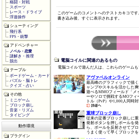
格闘・対戦
スポーツ
レース・ドライブ
このゲームのコメントへのテストカキコです
浮遊操作
書き込み後、すぐに表示されます。
シューティング
飛行系
FPS・銃撃
アドベンチャー
ノベル・恋愛
謎解き・推理
電脳コイルに関連のあるもの
脱出
電脳コイルで遊んだ人は、これらのゲームも
テーブル
ボードゲーム・カード
アヴァベルオンライン
パズル・脳トレ
最高峰のグラフィックで描く本
クイズ・占い
ャンプやスキルを活かした爽
遊べるMMOフィールド「メ
その他
ーやソロで挑戦するMOフィ
ミニゲーム
トル（PvP）や1,000人
ブロック崩し
音楽・リズム
重球ブロック崩し
タイピング
従来の定番ブロック崩しに重
発射ボタンを押しボールを発射
動作環境
ら、ボールを反射させてブロ
うまく使って早くブロック
プラグイン