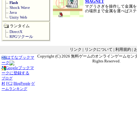
MAGNET
Flash
マグうさぎを操作して金属を
Shock Wave
の場所まで金属を運べばス
Java
Unity Web
ランタイム
DirectX
RPGツクール
リンク
|
リンクについて
|
利用規約
|
Copyright (C) 2026
無料ゲームのオンラインゲームセンター G
はてなブックマ
Rights Reserved.
ーク
Googleブックマ
ークに登録する
ブログ
村
FC2
BlogPeople
ゲ
ームランキング