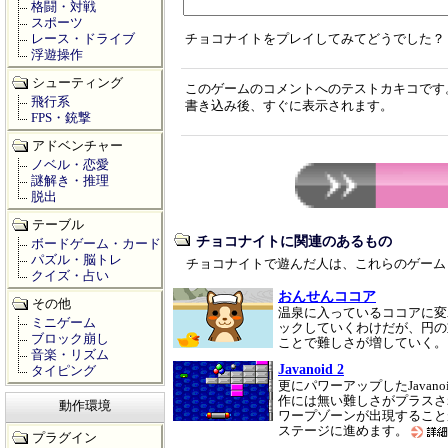
格闘・対戦
スポーツ
レース・ドライブ
チョコナイトをプレイしてみてどうでした？
浮遊操作
シューティング
このゲームのコメントへのテストカキコです
飛行系
書き込み後、すぐに表示されます。
FPS・銃撃
アドベンチャー
ノベル・恋愛
謎解き・推理
脱出
テーブル
チョコナイトに関連のあるもの
ボードゲーム・カード
パズル・脳トレ
チョコナイトで遊んだ人は、これらのゲーム
クイズ・占い
おんせんココア
その他
温泉に入っているココアに変
ミニゲーム
ックしていくわけだが、円の
ブロック崩し
ことで難しさが増していく
音楽・リズム
Javanoid 2
タイピング
更にパワーアップしたJava
作には無い難しさがプラスさ
動作環境
ワープゾーンが出現すること
ステージに進めます。
プラグイン