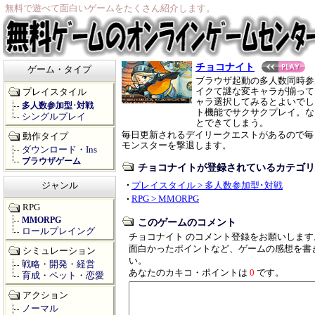
無料で遊べて面白いゲームをたくさん紹介します。
チョコナイト
ゲーム・タイプ
ブラウザ起動の多人数同時参
イクて謎な変キャラが揃って
プレイスタイル
ャラ選択してみるとよいでし
多人数参加型･対戦
ト機能でサクサクプレイ。な
シングルプレイ
とできてしまう。
毎日更新されるデイリークエストがあるので毎
動作タイプ
モンスターを撃退します。
ダウンロード・Ins
ブラウザゲーム
チョコナイトが登録されているカテゴリ
ジャンル
プレイスタイル > 多人数参加型･対戦
RPG > MMORPG
RPG
MMORPG
このゲームのコメント
ロールプレイング
チョコナイト のコメント登録をお願いします
面白かったポイントなど、ゲームの感想を書
シミュレーション
い。
戦略・開発・経営
あなたのカキコ・ポイントは
0
です。
育成・ペット・恋愛
アクション
ノーマル