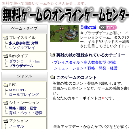
無料で遊べて面白いゲームをたくさん紹介します。
英雄の城
ゲーム・タイプ
今ブラウザゲームが熱い！イ
レーションゲーム。タスク(
プレイスタイル
ー、ギルドVSギルドの王城
多人数参加型･対戦
さに注目してほしいタイトル
シングルプレイ
英雄の城が登録されているカテゴリー
動作タイプ
ダウンロード・Ins
プレイスタイル > 多人数参加型･対戦
ブラウザゲーム
シミュレーション > 戦略・開発・経営
ジャンル
このゲームのコメント
英雄の城 のコメント登録をお願いします。
RPG
面白かったポイントなど、ゲームの感想を書
MMORPG
い。
ロールプレイング
あなたのカキコ・ポイントは
0
です。
シミュレーション
戦略・開発・経営
育成・ペット・恋愛
アクション
ノーマル
最近アップデートかなんかでバグなどが多く