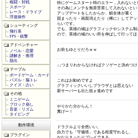
格闘・対戦
特にゲームスタート時のエラー，入れないと
スポーツ
その為にメンテを無茶苦茶して入れないとい
レース・ドライブ
アップデートをしたからか、鯖全体が重く
浮遊操作
固まったり・画面消えたり（稀に）してアッ
らいです。
シューティング
でも、英雄の城はグラフィックやシステム制
飛行系
ので、英雄の城のいい所を伸ばして行ってほ
FPS・銃撃
アドベンチャー
お前もゆとりだろｗｗ
ノベル・恋愛
謎解き・推理
脱出
↓↓つまりわからなければクソゲーと決めつけ
テーブル
ボードゲーム・カード
パズル・脳トレ
これはお勧めですよ
クイズ・占い
グラフィックいいしブラウザとは思えない
新サーバーも出た祖ｐ進めです
その他
ミニゲーム
ブロック崩し
やりかた分からん！
音楽・リズム
糞げー！
タイピング
動作環境
ドラクルより全然いい。
自力でも「守備塔」である程度守れるし、
プラグイン
かなりまったりプレイできる。