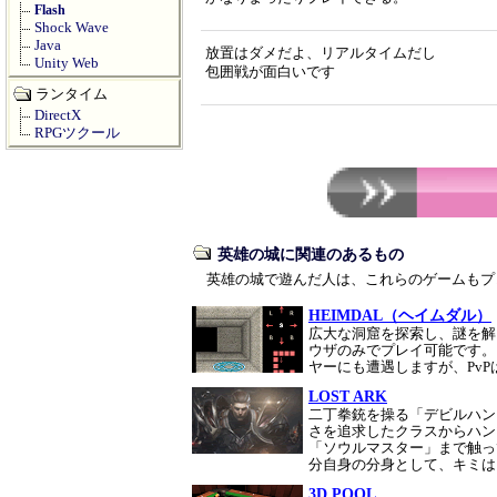
Flash
Shock Wave
Java
放置はダメだよ、リアルタイムだし
Unity Web
包囲戦が面白いです
ランタイム
DirectX
RPGツクール
英雄の城に関連のあるもの
英雄の城で遊んだ人は、これらのゲームもプ
HEIMDAL（ヘイムダル）
広大な洞窟を探索し、謎を解
ウザのみでプレイ可能です。
ヤーにも遭遇しますが、Pv
LOST ARK
二丁拳銃を操る「デビルハン
さを追求したクラスからハン
「ソウルマスター」まで触っ
分自身の分身として、キミ
3D POOL