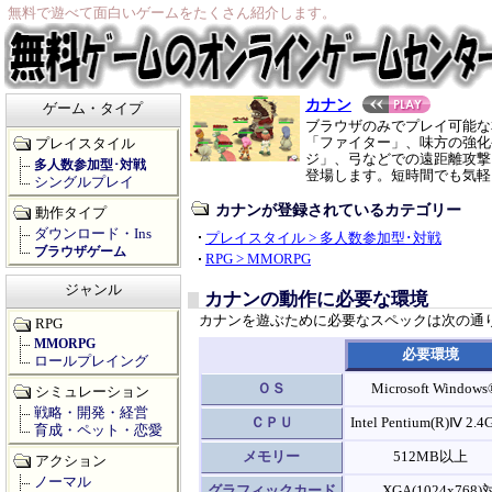
無料で遊べて面白いゲームをたくさん紹介します。
カナン
ゲーム・タイプ
ブラウザのみでプレイ可能な
「ファイター」、味方の強化
プレイスタイル
ジ」、弓などでの遠距離攻撃
多人数参加型･対戦
登場します。短時間でも気軽
シングルプレイ
カナンが登録されているカテゴリー
動作タイプ
ダウンロード・Ins
プレイスタイル > 多人数参加型･対戦
ブラウザゲーム
RPG > MMORPG
ジャンル
カナンの動作に必要な環境
カナンを遊ぶために必要なスペックは次の通
RPG
MMORPG
必要環境
ロールプレイング
ＯＳ
Microsoft Wind
シミュレーション
戦略・開発・経営
ＣＰＵ
Intel Pentium(R)Ⅳ 2.4
育成・ペット・恋愛
メモリー
512MB以上
アクション
ノーマル
グラフィックカード
XGA(1024x7