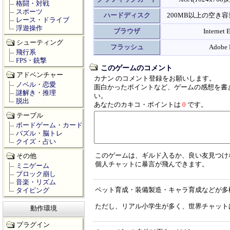
格闘・対戦
スポーツ
ハードディスク
200MB以上の空き容
レース・ドライブ
浮遊操作
ブラウザ
Internet
シューティング
フラッシュ
Adobe F
飛行系
FPS・銃撃
このゲームのコメント
アドベンチャー
カナン のコメント登録をお願いします。
ノベル・恋愛
面白かったポイントなど、ゲームの感想を書
謎解き・推理
い。
脱出
あなたのカキコ・ポイントは
0
です。
テーブル
ボードゲーム・カード
パズル・脳トレ
クイズ・占い
このゲームは、ギルド入るか、良い友見つけ
その他
個人チャットに暴言が飛んできます。
ミニゲーム
ブロック崩し
音楽・リズム
ペット育成・装備製造・キャラ育成などが多
タイピング
ただし、リアル小学生が多く、世界チャット
動作環境
プラグイン