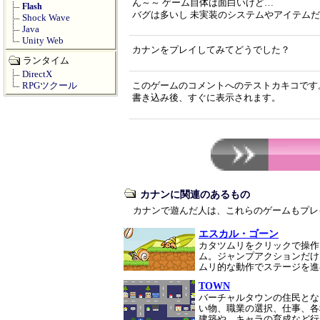
ん～～ ゲーム自体は面白いけど…
Flash
バグは多いし 未実装のシステムやアイテムだ
Shock Wave
Java
Unity Web
カナンをプレイしてみてどうでした？
ランタイム
DirectX
RPGツクール
このゲームのコメントへのテストカキコです
書き込み後、すぐに表示されます。
カナンに関連のあるもの
カナンで遊んだ人は、これらのゲームもプレ
エスカル・ゴーン
カタツムリをクリックで操作
ム。ジャンプアクションだけ
ムリ的な動作でステージを
TOWN
バーチャルタウンの住民とな
い物、職業の選択、仕事、各
建築や、キャラの育成など