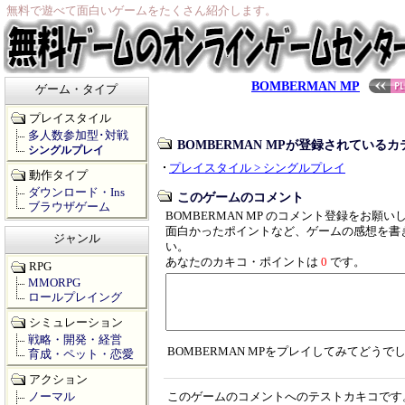
無料で遊べて面白いゲームをたくさん紹介します。
BOMBERMAN MP
ゲーム・タイプ
プレイスタイル
多人数参加型･対戦
BOMBERMAN MPが登録されている
シングルプレイ
プレイスタイル > シングルプレイ
動作タイプ
ダウンロード・Ins
このゲームのコメント
ブラウザゲーム
BOMBERMAN MP のコメント登録をお願い
面白かったポイントなど、ゲームの感想を書
ジャンル
い。
あなたのカキコ・ポイントは
0
です。
RPG
MMORPG
ロールプレイング
シミュレーション
戦略・開発・経営
BOMBERMAN MPをプレイしてみてどうで
育成・ペット・恋愛
アクション
ノーマル
このゲームのコメントへのテストカキコです