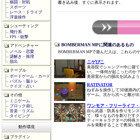
格闘・対戦
書き込み後、すぐに表示されます。
スポーツ
レース・ドライブ
浮遊操作
シューティング
飛行系
FPS・銃撃
BOMBERMAN MPに関連のあるもの
アドベンチャー
ノベル・恋愛
BOMBERMAN MPで遊んだ人は、これら
謎解き・推理
脱出
ニゲぴこ
美容院でシャンプー中に寝て
テーブル
い。 一体何が起こったのか
ボードゲーム・カード
美容室からの脱出を試みよ
パズル・脳トレ
RATINATOR
クイズ・占い
ねずみを操作して3D迷路内
ゲーム。次から次へと敵が
その他
ミニゲーム
ワンモア・フリーライフ・
ブロック崩し
音楽・リズム
自ら武器・防具を作りモンス
て、様々なものを創りだすク
タイピング
ティーキャラクターの特殊ス
ルを発動することで奥深い
動作環境
プラグイン