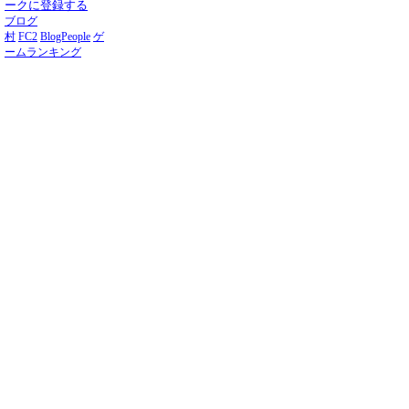
ークに登録する
ブログ
村
FC2
BlogPeople
ゲ
ームランキング