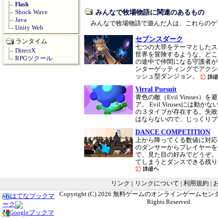
Flash
みんなで牧場物語に関連のあるもの
Shock Wave
Java
みんなで牧場物語で遊んだ人は、これらのゲ
Unity Web
セブンスダーク
ランタイム
七つの大罪をテーマとしたス
DirectX
世界を冒険するような、どこ
RPGツクール
の途中で仲間になる守護者が
ンターゲッティングでアクシ
ッシュ型ダンジョン。
Virral Pursuit
青色の敵（Evil Viruses
ア。 Evil Viruses
の３タイプが存在する。失敗
はならないので、じっくり
DANCE COMPETITION
上から降ってくる数値に対応
のダンサーからプレイヤーを
で、見た目の好みでどうぞ。
てしまうとダンスできる残り
リンク
|
リンクについて
|
利用規約
|
Copyright (C) 2026
無料ゲームのオンラインゲームセンター G
はてなブックマ
Rights Reserved.
ーク
Googleブックマ