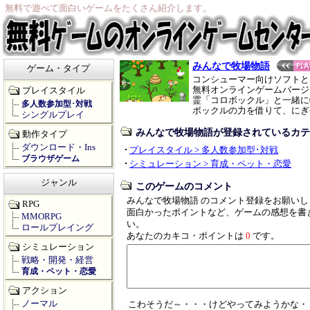
無料で遊べて面白いゲームをたくさん紹介します。
みんなで牧場物語
ゲーム・タイプ
コンシューマー向けソフトと
無料オンラインゲームバージ
プレイスタイル
霊「コロボックル」と一緒に
多人数参加型･対戦
ボックルの力を借りて、にぎ
シングルプレイ
みんなで牧場物語が登録されているカテ
動作タイプ
ダウンロード・Ins
プレイスタイル > 多人数参加型･対戦
ブラウザゲーム
シミュレーション > 育成・ペット・恋愛
ジャンル
このゲームのコメント
みんなで牧場物語 のコメント登録をお願いし
RPG
面白かったポイントなど、ゲームの感想を書
MMORPG
い。
ロールプレイング
あなたのカキコ・ポイントは
0
です。
シミュレーション
戦略・開発・経営
育成・ペット・恋愛
アクション
ノーマル
こわそうだ～・・・けどやってみようかな・