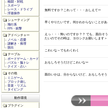
格闘・対戦
スポーツ
レース・ドライブ
無料ですか？これって・・・おしえてー
浮遊操作
シューティング
早くやりたいです。何かわからないことがあ
飛行系
FPS・銃撃
えっ・・・怖いのですか？？ でも、面白そ
アドベンチャー
たいのでその時は、ヨロシクお願いします＞
ノベル・恋愛
謎解き・推理
脱出
こわいな～でもわくわく
テーブル
ボードゲーム・カード
おもしろそうだけどこわいなー
パズル・脳トレ
クイズ・占い
その他
面白いかは、分からないけど、おもしろそう
ミニゲーム
ブロック崩し
音楽・リズム
タイピング
動作環境
プラグイン