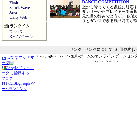
DANCE COMPETITION
Flash
上から降ってくる数値に対応す
Shock Wave
ダンサーからプレイヤーを選択
Java
見た目の好みでどうぞ。 数値
Unity Web
うとダンスできる残り時間が
ランタイム
DirectX
RPGツクール
リンク
|
リンクについて
|
利用規約
|
Copyright (C) 2026
無料ゲームのオンラインゲームセンター G
はてなブックマ
Rights Reserved.
ーク
Googleブックマ
ークに登録する
ブログ
村
FC2
BlogPeople
ゲ
ームランキング