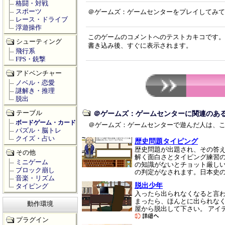
格闘・対戦
スポーツ
＠ゲームズ：ゲームセンターをプレイしてみて
レース・ドライブ
浮遊操作
このゲームのコメントへのテストカキコです。
シューティング
書き込み後、すぐに表示されます。
飛行系
FPS・銃撃
アドベンチャー
ノベル・恋愛
謎解き・推理
脱出
テーブル
＠ゲームズ：ゲームセンターに関連のあ
ボードゲーム・カード
＠ゲームズ：ゲームセンターで遊んだ人は、
パズル・脳トレ
クイズ・占い
歴史問題タイピング
歴史問題が出題され、その答
その他
解く面白さとタイピング練習
ミニゲーム
の知識がないとチョット厳し
ブロック崩し
の判定がなされます。日本史
音楽・リズム
脱出少年
タイピング
入ったら出られなくなると言
まったら、ほんとに出られなく
動作環境
屋から脱出して下さい。 アイ
プラグイン