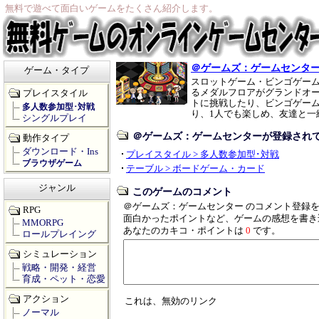
無料で遊べて面白いゲームをたくさん紹介します。
＠ゲームズ：ゲームセンタ
ゲーム・タイプ
スロットゲーム・ビンゴゲー
るメダルフロアがグランドオ
プレイスタイル
トに挑戦したり、ビンゴゲー
多人数参加型･対戦
り、1人でも楽しめ、友達と一
シングルプレイ
＠ゲームズ：ゲームセンターが登録され
動作タイプ
ダウンロード・Ins
プレイスタイル > 多人数参加型･対戦
ブラウザゲーム
テーブル > ボードゲーム・カード
ジャンル
このゲームのコメント
＠ゲームズ：ゲームセンター のコメント登録
RPG
面白かったポイントなど、ゲームの感想を書き
MMORPG
あなたのカキコ・ポイントは
0
です。
ロールプレイング
シミュレーション
戦略・開発・経営
育成・ペット・恋愛
アクション
これは、無効のリンク
ノーマル